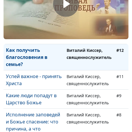
Как избежать
Виталий Киссер,
#14
токсичных отношений?
священнослужитель
Жизнь с Богом -
Виталий Киссер,
#13
лучший путь
священнослужитель
Как получить
Виталий Киссер,
#12
благословения в
священнослужитель
семье?
Успей важное - принять
Виталий Киссер,
#11
Христа
священнослужитель
Какие люди попадут в
Виталий Киссер,
#9
Царство Божье
священнослужитель
Исполнение заповедей
Виталий Киссер,
#8
и Божье спасение: что
священнослужитель
причина, а что