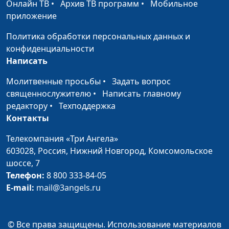
практическая книга
священнослужитель
Онлайн ТВ
•
Архив ТВ программ
•
Мобильное
приложение
Свет верующего: пути
Виталий Киссер,
#1
личного благовестия
священнослужитель
Политика обработки персональных данных и
конфиденциальности
Написать
Молитвенные просьбы
•
Задать вопрос
священнослужителю
•
Написать главному
редактору
•
Техподдержка
Контакты
Телекомпания «Три Ангела»
603028,
Россия, Нижний Новгород,
Комсомольское
шоссе, 7
Телефон:
8 800 333-84-05
E-mail:
mail@3angels.ru
© Все права защищены. Использование материалов