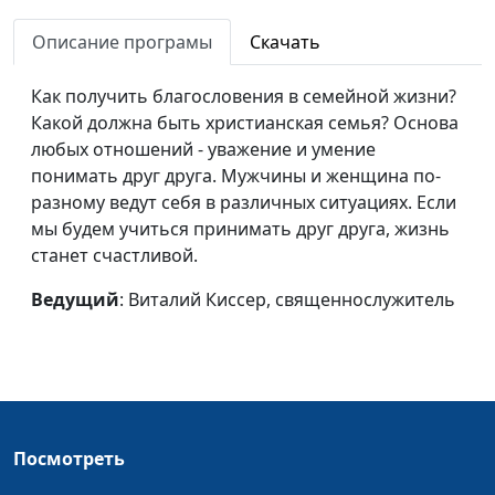
следствие
Описание програмы
Скачать
Роль Христа в падении
Виталий Киссер,
#7
или возвышении
священнослужитель
Как получить благословения в семейной жизни?
человека
Какой должна быть христианская семья? Основа
любых отношений - уважение и умение
Виды любви и Божье
Виталий Киссер,
#6
понимать друг друга. Мужчины и женщина по-
спасение
священнослужитель
разному ведут себя в различных ситуациях. Если
мы будем учиться принимать друг друга, жизнь
Как рассказать о Боге
Виталий Киссер,
#5
станет счастливой.
своей христианской
священнослужитель
жизнью
Ведущий
: Виталий Киссер, священнослужитель
Положись на Бога -
Виталий Киссер,
#4
измени свою жизнь
священнослужитель
Жить во Христе -
Виталий Киссер,
#3
побеждать грех
священнослужитель
Посмотреть
Книга Притчей -
Виталий Киссер,
#2