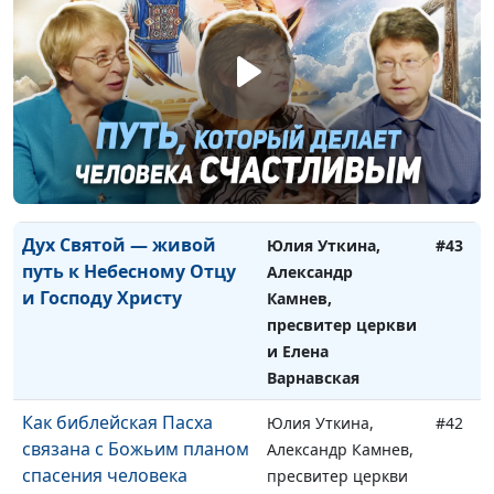
и Елена
Варнавская
Пасха наша, Христос,
Юлия Уткина,
#44
заклан за нас. Новый путь
Александр Камнев,
к Небесному Отцу
пресвитер церкви
и Елена
Варнавская
Дух Святой — живой
Юлия Уткина,
#43
путь к Небесному Отцу
Александр
и Господу Христу
Камнев,
пресвитер церкви
и Елена
Варнавская
Как библейская Пасха
Юлия Уткина,
#42
связана с Божьим планом
Александр Камнев,
спасения человека
пресвитер церкви