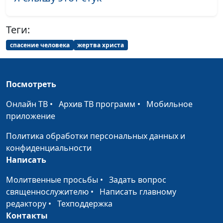
Варнавская
Теги:
Божий суд. Кто будет нас
Юлия Уткина,
#28
судить?
Александр Камнев,
спасение человека
жертва христа
пресвитер церкви
и Елена
Варнавская
Посмотреть
По каким критериям нас
Юлия Уткина,
#27
Онлайн ТВ
•
Архив ТВ программ
•
Мобильное
будет судить Бог?
Александр Камнев,
приложение
пресвитер церкви
и Елена
Политика обработки персональных данных и
Варнавская
конфиденциальности
Написать
Как подготовиться к
Юлия Уткина,
#26
Божьему суду?
Александр Камнев,
Молитвенные просьбы
•
Задать вопрос
Оправдание верой
пресвитер церкви
священнослужителю
•
Написать главному
и Елена
редактору
•
Техподдержка
Варнавская
Контакты