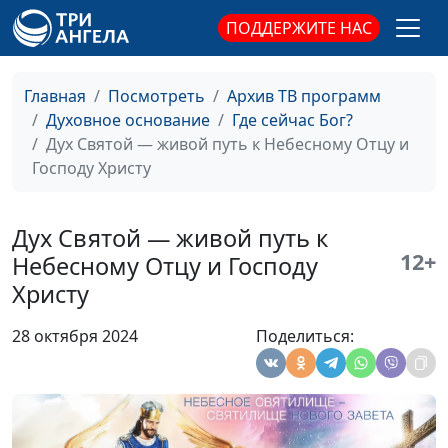
Александр Камнев,
ПОДДЕРЖИТЕ НАС
пресвитер церкви
и Елена
Варнавская
Главная
Посмотреть
Архив ТВ программ
Духовное основание
Где сейчас Бог?
Вы примите силу.
Юлия Уткина,
#47
Дух Святой — живой путь к Небесному Отцу и
Обещанный дар Святого
Александр Камнев,
Господу Христу
Духа
пресвитер церкви
и Елена
Варнавская
Дух Святой — живой путь к
12+
Воскресение Христа и
Юлия Уткина,
#46
Небесному Отцу и Господу
умерших в Нём
Александр Камнев,
Христу
пресвитер церкви
и Елена
28 октября 2024
Поделиться:
Варнавская
Христос Воскрес,
Юлия Уткина,
#45
возрадуемся! Чему?
Александр Камнев,
пресвитер церкви