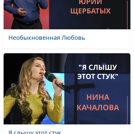
пресвитер церкви
и Елена
Варнавская
Апокалипсис и суд Божий
Юлия Уткина,
#31
Необыкновенная Любовь
Александр Камнев,
пресвитер церкви
и Елена
Варнавская
Кого Бог будет судить
Юлия Уткина,
#30
первыми? Как
Александр Камнев,
подготовиться к Божьему
пресвитер церкви
суду?
и Елена
Варнавская
Суд Христов. Тайный или
Юлия Уткина,
#29
открытый?
Александр Камнев,
пресвитер церкви
Я слышу этот стук
и Елена