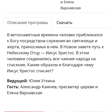
и Елена
Варнавская
Бог явился во плоти.
Юлия Уткина,
#41
Описание програмы
Скачать
Удивительный замысел
Александр Камнев,
Бога о каждом человеке
пресвитер церкви
В ветхозаветные времена человек приближался
и Елена
к Богу посредством служения во святилище и
Варнавская
жертв, приносимых в нём. В Новом завете путь к
Когда был нарушен
Небесному Отцу — Иисус Христос. В этом
Юлия Уткина,
#40
замысел Бога о человеке?
человеке соединились все чаяния народа на
Александр Камнев,
Навсегда ли это?
спасение. Каким образом и благодаря чему
пресвитер церкви
Иисус Христос спасает?
и Елена
Варнавская
Ведущий
: Юлия Уткина
Христос — священник по
Гость
: Александр Камнев, пресвитер церкви и
Юлия Уткина,
#39
чину Мелхиседека
Елена Варнавская
Александр Камнев,
пресвитер церкви
и Елена
Варнавская