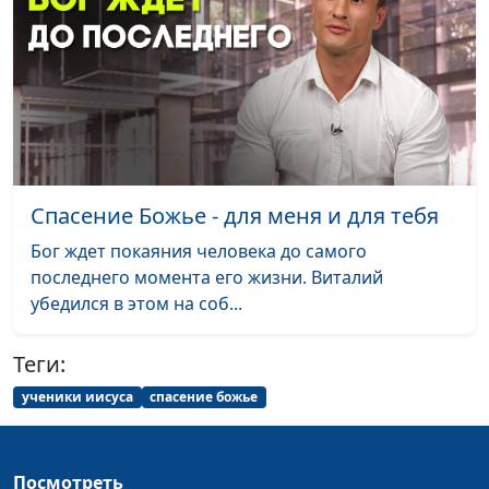
хорошая черта
священнослужитель
характера или нет?
Показное благородство
Андрей Качалаба,
#19
священнослужитель
Уныние и депрессия:
Андрей Качалаба,
#18
что говорит Евангелие?
священнослужитель
Спасение Божье - для меня и для тебя
Акцент на каждой
Андрей Качалаба,
#17
Бог ждет покаяния человека до самого
мелочи
священнослужитель
последнего момента его жизни. Виталий
Что значит новый год
убедился в этом на соб...
Андрей Качалаба,
#16
для верующих?
священнослужитель
Теги:
Что нужно для
Андрей Качалаба,
#15
ученики иисуса
спасение божье
спасения?
священнослужитель
Почему у нас так много
Андрей Качалаба,
#14
проблем? Где Бог?
священнослужитель
Посмотреть