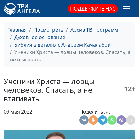
ПОДДЕРЖИТЕ НАС
Исход из Египта:
Андрей Качалаба,
#49
золотой телец
священнослужитель
Главная
Посмотреть
Архив ТВ программ
Клевета: как
Андрей Качалаба,
#48
Духовное основание
избавиться от греха уст
священнослужитель
Библия в деталях с Андреем Качалабой
Гражданский брак:
Ученики Христа — ловцы человеков. Спасать, а
Андрей Качалаба,
#47
точка зрения Библии
не втягивать
священнослужитель
Как быть готовым,
Андрей Качалаба,
#46
когда Христос
Ученики Христа — ловцы
священнослужитель
вернётся?
12+
человеков. Спасать, а не
втягивать
Кого Бог не спасёт?
Андрей Качалаба,
#45
священнослужитель
09 мая 2022
Поделиться:
Псалом 100:
Андрей Качалаба,
#44
христианская жизнь на
священнослужитель
практике