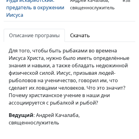
Андрей Качалаба,
#38
предатель в окружении
священнослужитель
Иисуса
Плоды Духа или
Андрей Качалаба,
#37
духовное бесплодие
Описание програмы
Скачать
священнослужитель
Что значит быть
Андрей Качалаба,
#36
Для того, чтобы быть рыбаками во времена
мудрым, как змея, или
священнослужитель
Иисуса Христа, нужно было иметь определённые
простым, как голубь?
знания и навыки, а также обладать недюжинной
физической силой. Иисус, призывая людей-
Как одеваться по-
Андрей Качалаба,
#35
рыболовов на ученичество, говорил им, что
христиански (вторая
священнослужитель
сделает их ловцами человеков. Что это значит?
часть)
Почему христианское учение в наши дни
ассоциируется с рыбалкой и рыбой?
Как одеваться по-
Андрей Качалаба,
#34
христиански (первая
священнослужитель
Ведущий
: Андрей Качалаба,
часть)
священнослужитель
Закхей нашёл Иисуса. А
Андрей Качалаба,
#33
ты?
священнослужитель