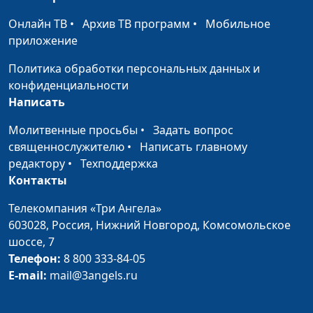
О любви на практике
Андрей Качалаба,
#13
Онлайн ТВ
•
Архив ТВ программ
•
Мобильное
священнослужитель
приложение
О лени
Андрей Качалаба,
#12
Политика обработки персональных данных и
священнослужитель
конфиденциальности
Написать
О доброте и
Андрей Качалаба,
#11
миротворчестве
священнослужитель
Молитвенные просьбы
•
Задать вопрос
священнослужителю
•
Написать главному
Христианин: новое имя
Андрей Качалаба,
#10
редактору
•
Техподдержка
— новая жизнь
священнослужитель
Контакты
Идеи начала и конца в
Андрей Качалаба,
#9
Телекомпания «Три Ангела»
Библии
священнослужитель
603028,
Россия, Нижний Новгород,
Комсомольское
шоссе, 7
Музыка + любовь =
Андрей Качалаба,
#8
Телефон:
8 800 333-84-05
крепкая семья
священнослужитель
E-mail:
mail@3angels.ru
Как простить и
Андрей Качалаба,
#7
отпустить обиду
священнослужитель