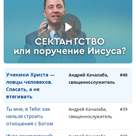
Смерть. Что будет
Андрей Качалаба,
#43
после?
священнослужитель
Цена лукавства:
Андрей Качалаба,
#42
внутренний и внешний
священнослужитель
мир человека
Распутство и
Андрей Качалаба,
#41
благодать. В чём связь?
священнослужитель
Ученики Христа —
Андрей Качалаба,
#40
ловцы человеков.
священнослужитель
Спасать, а не
втягивать
Ты мне, я Тебе: как
Андрей Качалаба,
#39
нельзя строить
священнослужитель
отношения с Богом
Иуда искариотский: