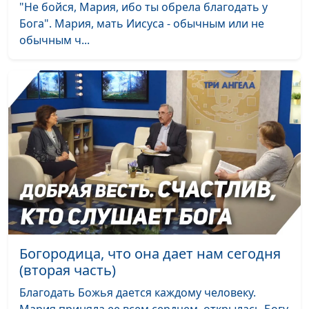
Любопытство —
Андрей Качалаба,
#20
"Не бойся, Мария, ибо ты обрела благодать у
хорошая черта
священнослужитель
Бога". Мария, мать Иисуса - обычным или не
характера или нет?
обычным ч...
Показное благородство
Андрей Качалаба,
#19
священнослужитель
Уныние и депрессия:
Андрей Качалаба,
#18
что говорит Евангелие?
священнослужитель
Акцент на каждой
Андрей Качалаба,
#17
мелочи
священнослужитель
Что значит новый год
Андрей Качалаба,
#16
для верующих?
священнослужитель
Что нужно для
Андрей Качалаба,
#15
Богородица, что она дает нам сегодня
спасения?
священнослужитель
(вторая часть)
Почему у нас так много
Андрей Качалаба,
#14
Благодать Божья дается каждому человеку.
проблем? Где Бог?
священнослужитель