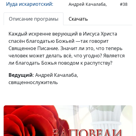
Иуда искариотский:
Андрей Качалаба,
#38
предатель в окружении
священнослужитель
Иисуса
Описание програмы
Скачать
Плоды Духа или
Андрей Качалаба,
#37
Каждый искренне верующий в Иисуса Христа
духовное бесплодие
священнослужитель
спасён благодатью Божьей —так говорит
Священное Писание. Значит ли это, что теперь
Что значит быть
Андрей Качалаба,
#36
человек может делать всё, что угодно? Является
мудрым, как змея, или
священнослужитель
ли благодать Божья поводом к распутству?
простым, как голубь?
Ведущий
: Андрей Качалаба,
Как одеваться по-
Андрей Качалаба,
#35
священнослужитель
христиански (вторая
священнослужитель
часть)
Как одеваться по-
Андрей Качалаба,
#34
христиански (первая
священнослужитель
часть)
Закхей нашёл Иисуса. А
Андрей Качалаба,
#33