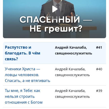
Смерть. Что будет
Андрей Качалаба,
#43
после?
священнослужитель
Цена лукавства:
Андрей Качалаба,
#42
внутренний и внешний
священнослужитель
мир человека
Распутство и
Андрей Качалаба,
#41
благодать. В чём
священнослужитель
связь?
Ученики Христа —
Андрей Качалаба,
#40
ловцы человеков.
священнослужитель
Спасать, а не втягивать
Ты мне, я Тебе: как
Андрей Качалаба,
#39
нельзя строить
священнослужитель
отношения с Богом