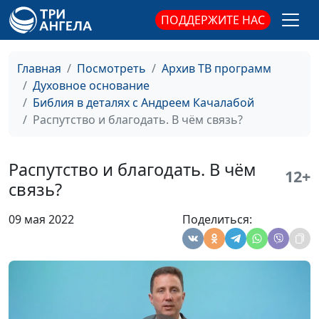
обижаться?
священнослужитель
ПОДДЕРЖИТЕ НАС
Исход из Египта:
Андрей Качалаба,
#49
золотой телец
священнослужитель
Главная
Посмотреть
Архив ТВ программ
Клевета: как
Андрей Качалаба,
#48
Духовное основание
избавиться от греха уст
священнослужитель
Библия в деталях с Андреем Качалабой
Распутство и благодать. В чём связь?
Гражданский брак:
Андрей Качалаба,
#47
точка зрения Библии
священнослужитель
Распутство и благодать. В чём
12+
Как быть готовым,
Андрей Качалаба,
#46
связь?
когда Христос
священнослужитель
вернётся?
09 мая 2022
Поделиться:
Кого Бог не спасёт?
Андрей Качалаба,
#45
священнослужитель
Псалом 100:
Андрей Качалаба,
#44
христианская жизнь на
священнослужитель
практике