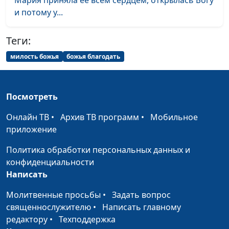
Мария приняла ее всем сердцем, открылась Богу
и потому у...
О любви на практике
Андрей Качалаба,
#13
священнослужитель
Теги:
О лени
Андрей Качалаба,
#12
милость божья
божья благодать
священнослужитель
О доброте и
Андрей Качалаба,
#11
Посмотреть
миротворчестве
священнослужитель
Онлайн ТВ
•
Архив ТВ программ
•
Мобильное
Христианин: новое имя
Андрей Качалаба,
#10
приложение
— новая жизнь
священнослужитель
Политика обработки персональных данных и
Идеи начала и конца в
Андрей Качалаба,
#9
конфиденциальности
Библии
священнослужитель
Написать
Музыка + любовь =
Андрей Качалаба,
#8
Молитвенные просьбы
•
Задать вопрос
крепкая семья
священнослужитель
священнослужителю
•
Написать главному
Как простить и
редактору
•
Техподдержка
Андрей Качалаба,
#7