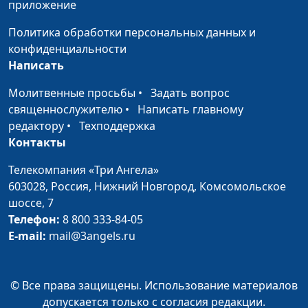
приложение
Иван Лобанов,
священнослужитель
Политика обработки персональных данных и
конфиденциальности
Праведность Божья
Юлия Синицына,
#8
Написать
Иван Лобанов,
священнослужитель
Молитвенные просьбы
•
Задать вопрос
священнослужителю
•
Написать главному
Авторитетная личность
Юлия Синицына,
#8
редактору
•
Техподдержка
Иван Лобанов,
Контакты
священнослужитель
Телекомпания «Три Ангела»
Весть свободы
Юлия Синицына,
#8
603028,
Россия, Нижний Новгород,
Комсомольское
Иван Лобанов,
шоссе, 7
священнослужитель
Телефон:
8 800 333-84-05
Святой Дух как личность в
E-mail:
mail@3angels.ru
Юлия Синицына,
#8
Евангелии от Иоанна
Антон Петрищев,
доктор богословия
© Все права защищены. Использование материалов
Суббота в Евангелии от
Юлия Синицына,
#8
допускается только с согласия редакции.