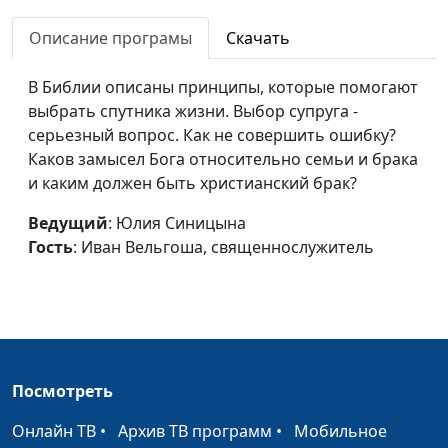
Иван Лобанов,
Описание програмы
Скачать
священнослужитель
Наш статус перед Богом
Юлия Синицына,
#8
В Библии описаны принципы, которые помогают
Иван Лобанов,
выбрать спутника жизни. Выбор супруга -
священнослужитель
серьезный вопрос. Как не совершить ошибку?
Каков замысел Бога относительно семьи и брака
Личные отношения
Юлия Синицына,
#8
и каким должен быть христианский брак?
Иван Лобанов,
священнослужитель
Ведущий
: Юлия Синицына
Гость
: Иван Вельгоша, священнослужитель
Рабы и сыновья
Юлия Синицына,
#8
Иван Лобанов,
священнослужитель
Закон и обещание
Юлия Синицына,
#8
Иван Лобанов,
Посмотреть
священнослужитель
Онлайн ТВ
•
Архив ТВ программ
•
Мобильное
Завет веры
Юлия Синицына,
#8