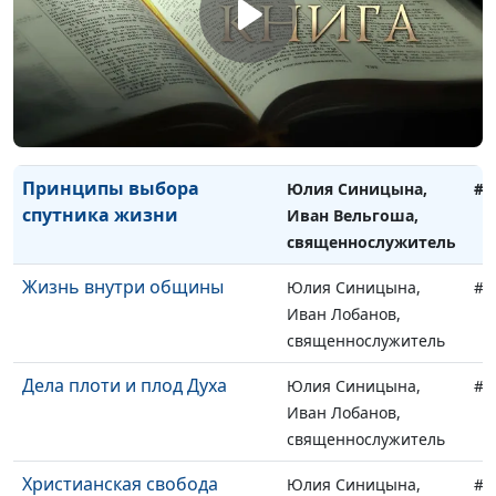
Иван Вельгоша,
священнослужитель
Сохранение семейного
Юлия Синицына,
#8
союза
Иван Вельгоша,
священнослужитель
Принципы выбора
Юлия Синицына,
#8
спутника жизни
Иван Вельгоша,
священнослужитель
Жизнь внутри общины
Юлия Синицына,
#8
Иван Лобанов,
священнослужитель
Дела плоти и плод Духа
Юлия Синицына,
#8
Иван Лобанов,
священнослужитель
Христианская свобода
Юлия Синицына,
#8