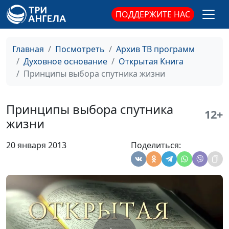
Иван Вельгоша,
ПОДДЕРЖИТЕ НАС
священнослужитель
Разочарование в Церкви
Юлия Синицына,
#8
Главная
Посмотреть
Архив ТВ программ
Иван Вельгоша,
Духовное основание
Открытая Книга
священнослужитель
Принципы выбора спутника жизни
Выбор Церкви
Юлия Синицына,
#8
Иван Вельгоша,
Принципы выбора спутника
12+
священнослужитель
жизни
Зачем нужна церковь?
Юлия Синицына,
#8
20 января 2013
Поделиться:
Иван Вельгоша,
священнослужитель
Духовная жизнь семьи
Юлия Синицына,
#8
Иван Вельгоша,
священнослужитель
Родители и дети
Юлия Синицына,
#8