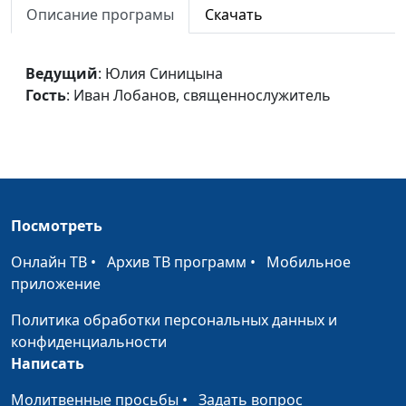
Описание програмы
Скачать
священнослужитель
Личные отношения
Юлия Синицына,
#8
Ведущий
: Юлия Синицына
Иван Лобанов,
Гость
: Иван Лобанов, священнослужитель
священнослужитель
Рабы и сыновья
Юлия Синицына,
#8
Иван Лобанов,
священнослужитель
Закон и обещание
Юлия Синицына,
#8
Посмотреть
Иван Лобанов,
священнослужитель
Онлайн ТВ
•
Архив ТВ программ
•
Мобильное
приложение
Завет веры
Юлия Синицына,
#8
Иван Лобанов,
Политика обработки персональных данных и
священнослужитель
конфиденциальности
Написать
Праведность Божья
Юлия Синицына,
#8
Иван Лобанов,
Молитвенные просьбы
•
Задать вопрос