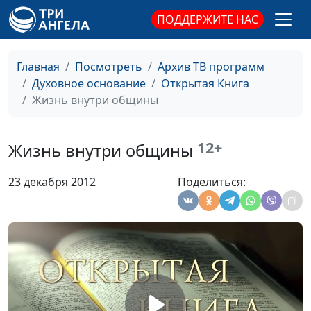
священнослужитель
ПОДДЕРЖИТЕ НАС
Выбор Церкви
Юлия Синицына,
#8
Иван Вельгоша,
Главная
Посмотреть
Архив ТВ программ
священнослужитель
Духовное основание
Открытая Книга
Жизнь внутри общины
Зачем нужна церковь?
Юлия Синицына,
#8
Иван Вельгоша,
священнослужитель
12+
Жизнь внутри общины
Духовная жизнь семьи
Юлия Синицына,
#8
23 декабря 2012
Поделиться:
Иван Вельгоша,
священнослужитель
Родители и дети
Юлия Синицына,
#8
Иван Вельгоша,
священнослужитель
Сохранение семейного
Юлия Синицына,
#8
союза
Иван Вельгоша,