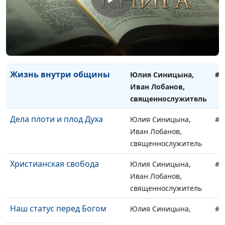
священнослужитель
Принципы выбора спутника
Юлия Синицына,
#8
жизни
Иван Вельгоша,
священнослужитель
Жизнь внутри общины
Юлия Синицына,
#8
Иван Лобанов,
священнослужитель
Дела плоти и плод Духа
Юлия Синицына,
#8
Иван Лобанов,
священнослужитель
Христианская свобода
Юлия Синицына,
#8
Иван Лобанов,
священнослужитель
Наш статус перед Богом
Юлия Синицына,
#8
Иван Лобанов,