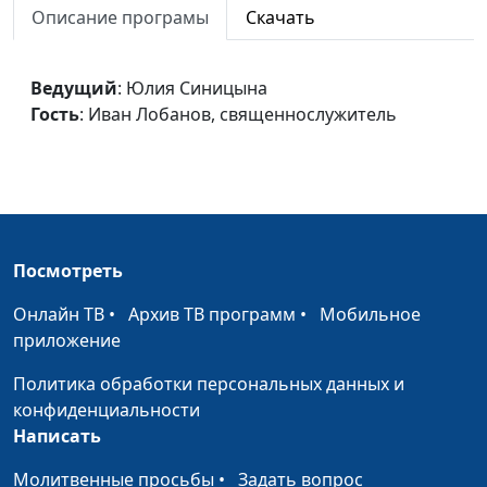
Описание програмы
Скачать
священнослужитель
Рабы и сыновья
Юлия Синицына,
#8
Ведущий
: Юлия Синицына
Иван Лобанов,
Гость
: Иван Лобанов, священнослужитель
священнослужитель
Закон и обещание
Юлия Синицына,
#8
Иван Лобанов,
священнослужитель
Завет веры
Юлия Синицына,
#8
Посмотреть
Иван Лобанов,
священнослужитель
Онлайн ТВ
•
Архив ТВ программ
•
Мобильное
приложение
Праведность Божья
Юлия Синицына,
#8
Иван Лобанов,
Политика обработки персональных данных и
священнослужитель
конфиденциальности
Написать
Авторитетная личность
Юлия Синицына,
#8
Иван Лобанов,
Молитвенные просьбы
•
Задать вопрос