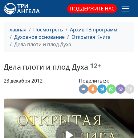
священнослужитель
ПОДДЕРЖИТЕ НАС
Зачем нужна церковь?
Юлия Синицына,
#8
Иван Вельгоша,
Главная
Посмотреть
Архив ТВ программ
священнослужитель
Духовное основание
Открытая Книга
Дела плоти и плод Духа
Духовная жизнь семьи
Юлия Синицына,
#8
Иван Вельгоша,
священнослужитель
12+
Дела плоти и плод Духа
Родители и дети
Юлия Синицына,
#8
23 декабря 2012
Поделиться:
Иван Вельгоша,
священнослужитель
Сохранение семейного
Юлия Синицына,
#8
союза
Иван Вельгоша,
священнослужитель
Принципы выбора спутника
Юлия Синицына,
#8
жизни
Иван Вельгоша,