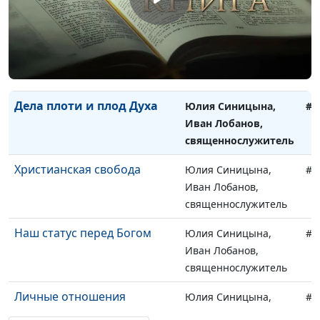
священнослужитель
Жизнь внутри общины
Юлия Синицына,
#8
Иван Лобанов,
священнослужитель
Дела плоти и плод Духа
Юлия Синицына,
#8
Иван Лобанов,
священнослужитель
Христианская свобода
Юлия Синицына,
#8
Иван Лобанов,
священнослужитель
Наш статус перед Богом
Юлия Синицына,
#8
Иван Лобанов,
священнослужитель
Личные отношения
Юлия Синицына,
#8
Иван Лобанов,