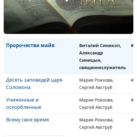
священнослужитель
Конец света
Виталий Синикоп,
#7
Александр Синицын,
священнослужитель
Пророчества майя
Виталий Синикоп,
#7
Александр
Синицын,
священнослужитель
Десять заповедей царя
Мария Рожкова,
#7
Соломона
Сергей Авструб
Униженные и
Мария Рожкова,
#7
оскорбленные
Сергей Авструб
Всему свое время
Мария Рожкова,
#7
Сергей Авструб