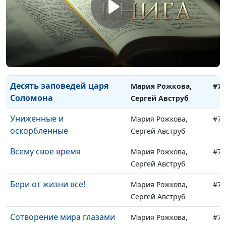
Александр Синицын,
священнослужитель
Пророчества майя
Виталий Синикоп,
#77
Александр Синицын,
священнослужитель
Десять заповедей царя
Мария Рожкова,
#77
Соломона
Сергей Авструб
Униженные и
Мария Рожкова,
#77
оскорбленные
Сергей Авструб
Всему свое время
Мария Рожкова,
#77
Сергей Авструб
Бери от жизни все!
Мария Рожкова,
#76
Сергей Авструб
Сотворение мира глазами
Мария Рожкова,
#76