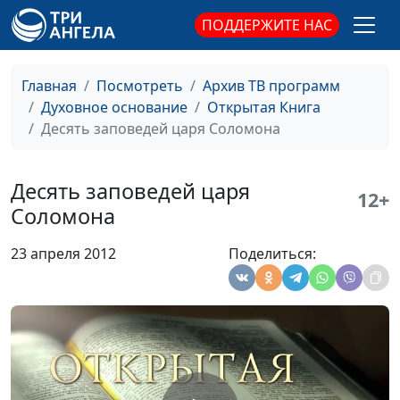
можем ли мы доверять
Александр Синицын,
ПОДДЕРЖИТЕ НАС
рассказам евангелистов?
священнослужитель
Апокалипсис
Виталий Синикоп,
#77
Главная
Посмотреть
Архив ТВ программ
Александр Синицын,
Духовное основание
Открытая Книга
священнослужитель
Десять заповедей царя Соломона
Книга "Откровение"
Виталий Синикоп,
#77
Александр Синицын,
Десять заповедей царя
12+
священнослужитель
Соломона
Признаки пришествия
Виталий Синикоп,
#77
23 апреля 2012
Поделиться:
Иисуса Христа
Александр Синицын,
священнослужитель
Пришествие Иисуса Христа
Виталий Синикоп,
#77
Александр Синицын,
священнослужитель
Конец света
Виталий Синикоп,
#77