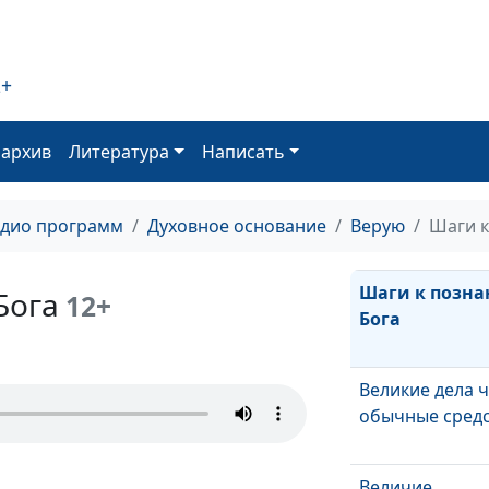
2+
оархив
Литература
Написать
Как Иисус изб
учеников
адио программ
Духовное основание
Верую
Шаги к
Шаги к позн
Бога
12+
Бога
Великие дела 
обычные сред
Величие