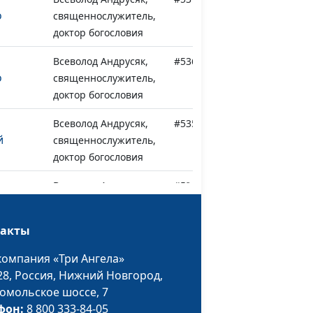
о
священнослужитель,
доктор богословия
Всеволод Андрусяк,
#536
о
священнослужитель,
доктор богословия
Всеволод Андрусяк,
#535
й
священнослужитель,
доктор богословия
Всеволод Андрусяк,
#534
священнослужитель,
доктор богословия
такты
Всеволод Андрусяк,
#533
компания «Три Ангела»
ния
священнослужитель,
28,
Россия, Нижний Новгород,
доктор богословия
омольское шоссе, 7
фон:
8 800 333-84-05
а гору
Всеволод Андрусяк,
#532