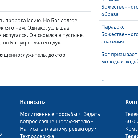
ь
Божественног
образа
ь пророка Илию. Но Бог долгое
Парадокс
ился о нем. Однако, услышав
Божественног
 испугался. Он скрылся в пустыне.
спасения
но Бог укреплял его дух.
Бог призывает
священнослужитель, доктор
молодых люде
Духовное
возрождение
Написать
Кон
«Возврати мне
•
Молитвенные просьбы
•
Задать
Теле
радость спасе
вопрос священнослужителю
•
6030
Твоего»
Написать главному редактору
•
Комс
х
Техподдержка
Теле
Восхождение н