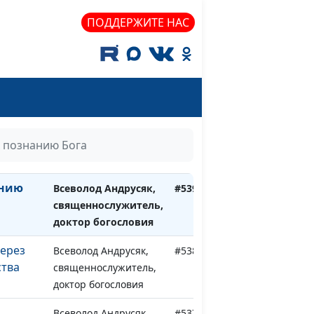
ПОДДЕРЖИТЕ НАС
ирал
Всеволод Андрусяк,
#540
священнослужитель,
 познанию Бога
доктор богословия
анию
Всеволод Андрусяк,
#539
священнослужитель,
доктор богословия
через
Всеволод Андрусяк,
#538
ства
священнослужитель,
доктор богословия
Всеволод Андрусяк,
#537