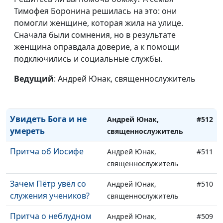
Как и почему Бог
Тимофея Боронина решилась на это: они
Андрей Юнак,
#515
молчит?
помогли женщине, которая жила на улице.
священнослужитель
Сначала были сомнения, но в результате
Армагеддон - что
Андрей Юнак,
#514
женщина оправдала доверие, а к помощи
означает это слово в
священнослужитель
подключились и социальные службы.
Библии?
Ведущий
: Андрей Юнак, священнослужитель
Не давайте место
Андрей Юнак,
#513
дьяволу
священнослужитель
Увидеть Бога и не
Андрей Юнак,
#512
умереть
священнослужитель
Притча об Иосифе
Андрей Юнак,
#511
священнослужитель
Зачем Пётр увёл со
Андрей Юнак,
#510
служения учеников?
священнослужитель
Притча о неблудном
Андрей Юнак,
#509