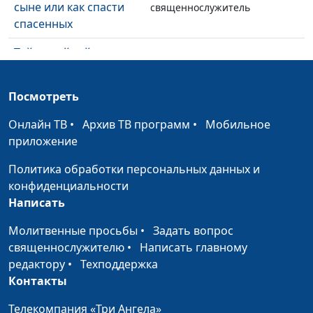
сыне или как спасти
священнослужитель
спасенных
Тайны тайной вечери
Андрей Юнак,
#508
священнослужитель
Посмотреть
Что важно знать в
Андрей Юнак,
#507
этой жизни?
священнослужитель
Онлайн ТВ
•
Архив ТВ программ
•
Мобильное
приложение
Что мне можно - что
Андрей Юнак,
#506
нельзя?
священнослужитель
Политика обработки персональных данных и
конфиденциальности
Неужели всю жизнь
Андрей Юнак,
#505
Написать
грешить и каяться?
священнослужитель
Молитвенные просьбы
•
Задать вопрос
Реально ли стать
Андрей Юнак,
#504
священнослужителю
•
Написать главному
совершенным?
священнослужитель
редактору
•
Техподдержка
Куда человеку
Контакты
Андрей Юнак,
#503
деваться от суеты?
священнослужитель
Телекомпания «Три Ангела»