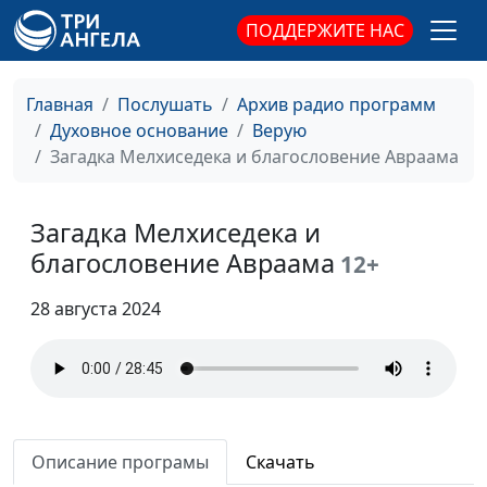
магистр теологии
ПОДДЕРЖИТЕ НАС
Уничтожение Содома
Валерий Малышев,
#479
и судьба Лота
Юрий Волобоев,
Главная
Послушать
Архив радио программ
священнослужитель,
Духовное основание
Верую
магистр теологии
Загадка Мелхиседека и благословение Авраама
Суд над Содомом.
Валерий Малышев,
#478
Можно ли уговорить
Юрий Волобоев,
Загадка Мелхиседека и
Бога поменять
священнослужитель,
благословение Авраама
12+
решение
магистр теологии
28 августа 2024
Ангелы в гостях у
Валерий Малышев,
#477
Авраама
Юрий Волобоев,
священнослужитель,
магистр теологии
Обновление завета
Валерий Малышев,
#476
Бога с Авраамом
Описание програмы
Скачать
Юрий Волобоев,