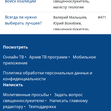
войск коалиции
священнослужитель,
магистр теологии
Всегда ли нужно
Валерий Малышев,
#471
выбирать лучшее?
Юрий Волобоев,
священнослужитель,
магистр теологии
Авраам и Бог: всегда
Валерий Малышев,
#470
Посмотреть
ли отношения были
Юрий Волобоев,
Онлайн ТВ
идеальны?
•
Архив ТВ программ
•
Мобильное
священнослужитель,
приложение
магистр теологии
Политика обработки персональных данных и
Бог призывает
Валерий Малышев,
#469
конфиденциальности
Авраама: почему и
Юрий Волобоев,
Написать
для чего?
священнослужитель,
магистр теологии
Молитвенные просьбы
•
Задать вопрос
священнослужителю
•
Написать главному
От чего зависит
Юлия Синицына,
#468
редактору
•
Техподдержка
взгляд на мир?
Павел Гончар, магистр