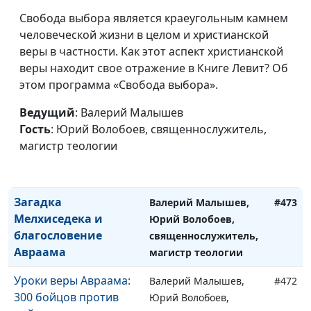
священнослужитель,
Свобода выбора является краеугольным камнем
магистр теологии
человеческой жизни в целом и христианской
Сара и Агарь: к чему
Валерий Малышев,
#475
веры в частности. Как этот аспект христианской
приводят ошибки?
Юрий Волобоев,
веры находит свое отражение в Книге Левит? Об
священнослужитель,
этом программа «Свобода выбора».
магистр теологии
Ведущий
: Валерий Малышев
Где наследник?
Валерий Малышев,
#474
Гость
: Юрий Волобоев, священнослужитель,
Обетование Божье
Юрий Волобоев,
магистр теологии
Аврааму
священнослужитель,
магистр теологии
Загадка
Валерий Малышев,
#473
Мелхиседека и
Юрий Волобоев,
благословение
священнослужитель,
Авраама
магистр теологии
Уроки веры Авраама:
Валерий Малышев,
#472
300 бойцов против
Юрий Волобоев,