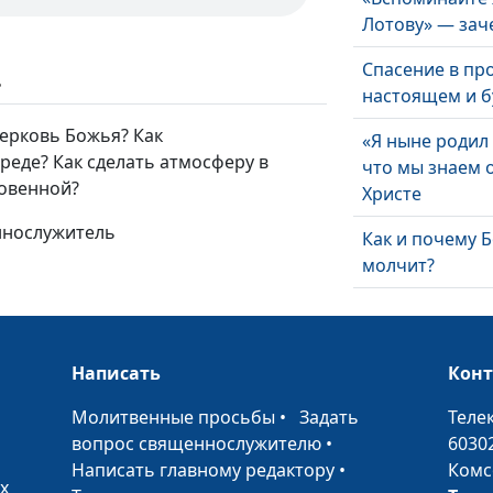
Лотову» — зач
Спасение в пр
ь
настоящем и 
ерковь Божья? Как
«Я ныне родил 
реде? Как сделать атмосферу в
что мы знаем 
новенной?
Христе
ннослужитель
Как и почему Б
молчит?
Армагеддон - 
означает это с
Библии?
Написать
Кон
Не давайте ме
•
Молитвенные просьбы
•
Задать
Теле
дьяволу
вопрос священнослужителю
•
6030
Написать главному редактору
•
Комс
Увидеть Бога и
х