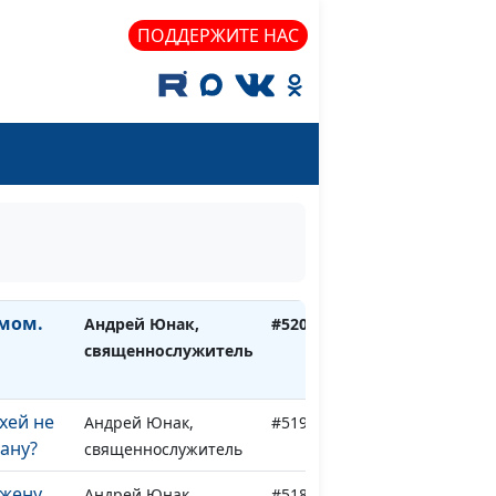
священнослужитель
ПОДДЕРЖИТЕ НАС
о может
Андрей Юнак,
#523
м
священнослужитель
?
Андрей Юнак,
#522
 —
священнослужитель
во
Андрей Юнак,
#521
смертью
священнослужитель
амом.
Андрей Юнак,
#520
священнослужитель
хей не
Андрей Юнак,
#519
ану?
священнослужитель
 жену
Андрей Юнак,
#518