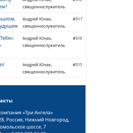
ем?
священнослужитель
ошлом,
Андрей Юнак,
#517
будущем
священнослужитель
Тебя»:
Андрей Юнак,
#516
о
священнослужитель
ог
Андрей Юнак,
#515
священнослужитель
что
Андрей Юнак,
#514
лово в
священнослужитель
такты
сто
Андрей Юнак,
#513
компания «Три Ангела»
священнослужитель
28,
Россия, Нижний Новгород,
омольское шоссе, 7
 не
Андрей Юнак,
#512