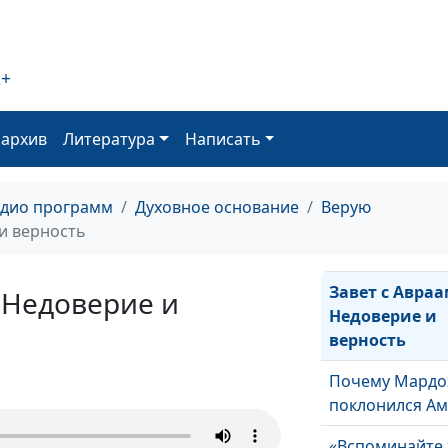
Моисея
Избранные: кт
быть ученико
2+
Иисуса Христа
Самое верное
оархив
Литература
Написать
свидетельство
личное
адио программ
Духовное основание
Верую
Последнее сло
и верность
Христа перед 
Завет с Авра
 Недоверие и
Недоверие и
верность
Почему Мардо
поклонился Ам
«Вспоминайте