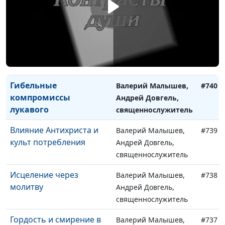
Ветхого Завета
Андрей Довгель,
священнослужитель
Дети выросли и не хотят
Валерий Малышев,
#741
идти в церковь
Андрей Довгель,
священнослужитель
Гибельные
Валерий Малышев,
#740
компромиссы
Андрей Довгель,
лукавого
священнослужитель
Влияние Антихриста и
Валерий Малышев,
#739
культ потребления
Андрей Довгель,
священнослужитель
Исцеление через
Валерий Малышев,
#738
молитву
Андрей Довгель,
священнослужитель
Гордость и смирение в
Валерий Малышев,
#737