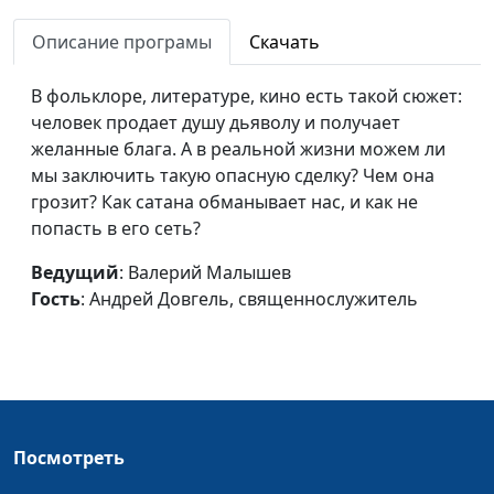
жизни христианина
Андрей Довгель,
Описание програмы
Скачать
священнослужитель
Почему хорошие люди
Валерий Малышев,
#736
В фольклоре, литературе, кино есть такой сюжет:
страдают?
Андрей Довгель,
человек продает душу дьяволу и получает
священнослужитель
желанные блага. А в реальной жизни можем ли
мы заключить такую опасную сделку? Чем она
Остановить
Валерий Малышев,
#735
грозит? Как сатана обманывает нас, и как не
разрушение: как
Андрей Довгель,
попасть в его сеть?
противостоять агрессии
священнослужитель
Ведущий
: Валерий Малышев
Точка кипения:
Валерий Малышев,
#734
Гость
: Андрей Довгель, священнослужитель
поговорим об агрессии
Андрей Довгель,
священнослужитель
Сила и слабость в
Валерий Малышев,
#733
христианской жизни
Андрей Довгель,
священнослужитель
Посмотреть
Время и окно
Валерий Малышев,
#732