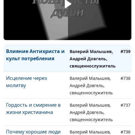
идти в церковь
Андрей Довгель,
священнослужитель
Гибельные
Валерий Малышев,
#740
компромиссы лукавого
Андрей Довгель,
священнослужитель
Влияние Антихриста и
Валерий Малышев,
#739
культ потребления
Андрей Довгель,
священнослужитель
Исцеление через
Валерий Малышев,
#738
молитву
Андрей Довгель,
священнослужитель
Гордость и смирение в
Валерий Малышев,
#737
жизни христианина
Андрей Довгель,
священнослужитель
Почему хорошие люди
Валерий Малышев,
#736