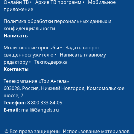
Онлайн ТВ
•
Архив ТВ программ
•
Мобильное
христианской зрелости?
Андрей Довгель,
приложение
священнослужитель
Политика обработки персональных данных и
Зрелый христианин -
Валерий Малышев,
#730
конфиденциальности
каким он должен быть?
Андрей Довгель,
Написать
священнослужитель
Молитвенные просьбы
•
Задать вопрос
Кто главный:
Валерий Малышев,
#729
священнослужителю
•
Написать главному
библейский взгляд на
Михаил Долженко,
редактору
•
Техподдержка
современную семью
священнослужитель
Контакты
Не играй с Богом в
Валерий Малышев,
#728
Телекомпания «Три Ангела»
прятки
Михаил Долженко,
603028,
Россия, Нижний Новгород,
Комсомольское
священнослужитель
шоссе, 7
Может ли
Телефон:
8 800 333-84-05
Валерий Малышев,
#727
благословлять...
E-mail:
mail@3angels.ru
Михаил Долженко,
дьявол?
священнослужитель
Призван ли христианин
Валерий Малышев,
#726
© Все права защищены. Использование материалов