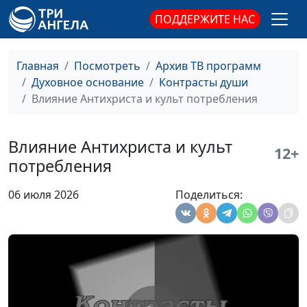
ПОДДЕРЖИТЕ НАС
Главная
Посмотреть
Архив ТВ программ
Духовное основание
Контрасты души
Влияние Антихриста и культ потребления
Влияние Антихриста и культ
12+
потребления
06 июля 2026
Поделиться:
Странные законы
Валерий Малышев,
#742
Ветхого Завета
Андрей Довгель,
священнослужитель
Дети выросли и не хотят
Валерий Малышев,
#741