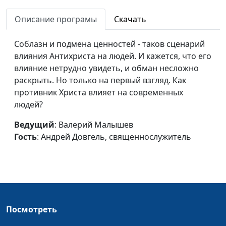
страдают?
Андрей Довгель,
Описание програмы
Скачать
священнослужитель
Остановить
Валерий Малышев,
#735
Соблазн и подмена ценностей - таков сценарий
разрушение: как
Андрей Довгель,
влияния Антихриста на людей. И кажется, что его
противостоять агрессии
священнослужитель
влияние нетрудно увидеть, и обман несложно
раскрыть. Но только на первый взгляд. Как
Точка кипения:
Валерий Малышев,
#734
противник Христа влияет на современных
поговорим об агрессии
Андрей Довгель,
людей?
священнослужитель
Ведущий
: Валерий Малышев
Сила и слабость в
Валерий Малышев,
#733
Гость
: Андрей Довгель, священнослужитель
христианской жизни
Андрей Довгель,
священнослужитель
Время и окно
Валерий Малышев,
#732
возможностей
Андрей Довгель,
священнослужитель
Посмотреть
Как достичь
Валерий Малышев,
#731