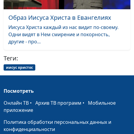
Самая сильная
Валерий Малышев,
#688
христианская
Образ Иисуса Христа в Евангелиях
Вениамин Дашкевич,
мотивация
священнослужитель
Иисуса Христа каждый из нас видит по-своему.
Одни видят в Нем смирение и покорность,
Что значит призыв
Валерий Малышев,
#687
другие - про...
«бодрствуйте»?
Вениамин Дашкевич,
священнослужитель
Теги:
Человек-фантом: чем
Валерий Малышев,
#686
иисус христос
плохи «ярлыки»?
Вениамин Дашкевич,
священнослужитель
Что получаешь, если
Валерий Малышев,
#685
Посмотреть
прощаешь или не
Вениамин Дашкевич,
Онлайн ТВ
•
Архив ТВ программ
•
Мобильное
прощаешь?
священнослужитель
приложение
Зачем любить врагов и
Валерий Малышев,
#684
Политика обработки персональных данных и
как этому научиться?
Вениамин Дашкевич,
конфиденциальности
священнослужитель