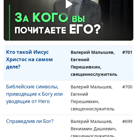
священнослужитель
Смысл жизни: кто его
Валерий Малышев,
#702
определяет?
Евгений
Перешивкин,
священнослужитель
Кто такой Иисус
Валерий Малышев,
#701
Христос на самом
Евгений
деле?
Перешивкин,
священнослужитель
Библейские символы,
Валерий Малышев,
#700
приводящие к Богу или
Евгений
уводящие от Него
Перешивкин,
священнослужитель
Справедлив ли Бог?
Валерий Малышев,
#699
Вениамин Дашкевич,
священнослужитель