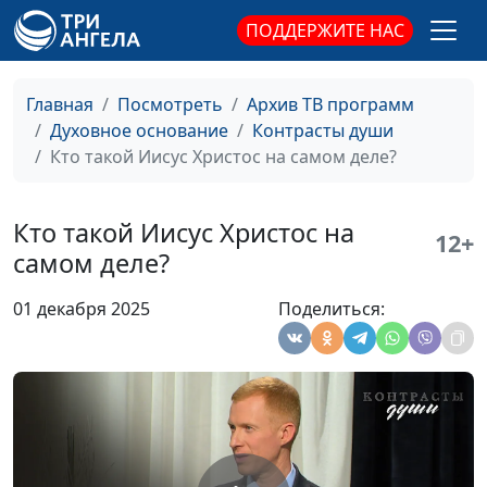
священнослужитель
ПОДДЕРЖИТЕ НАС
Настоящее покаяние —
Валерий Малышев,
#706
какое оно?
Евгений
Главная
Посмотреть
Архив ТВ программ
Перешивкин,
Духовное основание
Контрасты души
священнослужитель
Кто такой Иисус Христос на самом деле?
Почему Бог допускает
Валерий Малышев,
#705
процветание
Евгений
Кто такой Иисус Христос на
нечестивых?
Перешивкин,
12+
самом деле?
священнослужитель
Жизнь в быстром темпе.
Валерий Малышев,
#704
01 декабря 2025
Поделиться:
Что нельзя
Евгений
откладывать?
Перешивкин,
священнослужитель
Благословение Божьего
Валерий Малышев,
#703
присутствия
Евгений
Перешивкин,