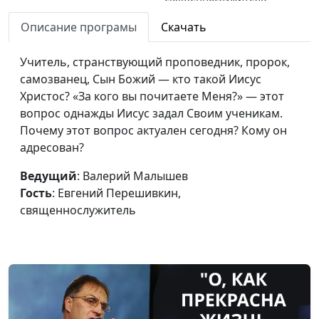
Чужое злое влияние: как
Описание програмы
Скачать
Валерий Малышев,
#698
нейтрализовать?
Вениамин Дашкевич,
Учитель, странствующий проповедник, пророк,
священнослужитель
самозванец, Сын Божий — кто такой Иисус
Скрывал ли Иисус
Валерий Малышев,
#697
Христос? «За кого вы почитаете Меня?» — этот
правду?
Вениамин Дашкевич,
вопрос однажды Иисус задал Своим ученикам.
священнослужитель
Почему этот вопрос актуален сегодня? Кому он
адресован?
Воля Бога и мои
Валерий Малышев,
#696
желания
Вениамин Дашкевич,
Ведущий
: Валерий Малышев
священнослужитель
Гость
: Евгений Перешивкин,
священнослужитель
Суббота как
Валерий Малышев,
#695
перепрограммирование
Вениамин Дашкевич,
на счастье
священнослужитель
Почему достичь цели не
Валерий Малышев,
#694
значит стать
Вениамин Дашкевич,
счастливым?
священнослужитель