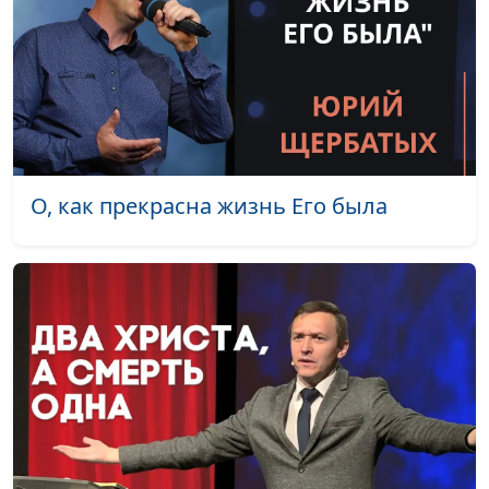
Конфликт поколений:
Валерий Малышев,
#693
можно ли избежать?
Вениамин Дашкевич,
священнослужитель
Как отвечать на упрёки
Валерий Малышев,
#692
Вениамин Дашкевич,
священнослужитель
О, как прекрасна жизнь Его была
Обязанности и желания:
Валерий Малышев,
#691
христианская жизнь
Вениамин Дашкевич,
священнослужитель
Когда эгоизм — не
Валерий Малышев,
#690
эгоизм?
Вениамин Дашкевич,
священнослужитель
Позитивное мышление
Валерий Малышев,
#689
и вера в Бога
Вениамин Дашкевич,
священнослужитель