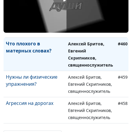
Священное Писание?
священнослужитель
Зачем ставить цели?
Алексей Бритов,
#461
Евгений Скрипников,
священнослужитель
Что плохого в
Алексей Бритов,
#460
матерных словах?
Евгений
Скрипников,
священнослужитель
Нужны ли физические
Алексей Бритов,
#459
упражнения?
Евгений Скрипников,
священнослужитель
Агрессия на дорогах
Алексей Бритов,
#458
Евгений Скрипников,
священнослужитель
Влияние социальных
Алексей Бритов,
#457