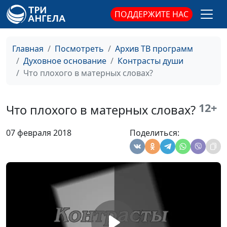
священнослужитель
ПОДДЕРЖИТЕ НАС
Хранить чистоту до
Алексей Бритов,
#466
брака: зачем?
Евгений Скрипников,
Главная
Посмотреть
Архив ТВ программ
священнослужитель
Духовное основание
Контрасты души
Что плохого в матерных словах?
Религия - опиум для
Алексей Бритов,
#465
народа?
Евгений Скрипников,
священнослужитель
12+
Что плохого в матерных словах?
Как полюбить
Алексей Бритов,
#464
07 февраля 2018
Поделиться:
несносного соседа?
Евгений Скрипников,
священнослужитель
Зачем человеку
Алексей Бритов,
#463
исповедь?
Евгений Скрипников,
священнослужитель
Может ли современный
Алексей Бритов,
#462
человек понимать
Евгений Скрипников,