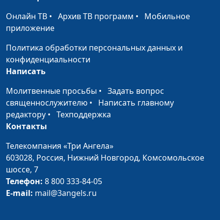
Президенте РФ
Онлайн ТВ
•
Архив ТВ программ
•
Мобильное
Миссионерская
Андрей Юнак, Олег
#454
приложение
деятельность: все ли
Гончаров,
Политика обработки персональных данных и
методы хороши?
священнослужитель,
конфиденциальности
член Совета по
Написать
взаимодействию с
религиозными
Молитвенные просьбы
•
Задать вопрос
объединениями при
священнослужителю
•
Написать главному
Президенте РФ
редактору
•
Техподдержка
Контакты
Защита чувств
Андрей Юнак, Олег
#453
верующих
Гончаров,
Телекомпания «Три Ангела»
священнослужитель,
603028,
Россия, Нижний Новгород,
Комсомольское
член Совета по
шоссе, 7
взаимодействию с
Телефон:
8 800 333-84-05
религиозными
E-mail:
mail@3angels.ru
объединениями при
Президенте РФ