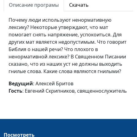
сетей
Описание програмы
Скачать
Евгений Скрипников,
священнослужитель
Почему люди используют ненормативную
Капелланское служение
Андрей Юнак, Олег
#456
лексику? Некоторые утверждают, что мат
Гончаров,
помогает снять напряжение, успокоиться. Для
священнослужитель,
других мат является недопустимым. Что говорит
член Совета по
Библия о нашей речи? Что плохого в
взаимодействию с
ненормативной лексике? В Священном Писании
религиозными
сказано, что из наших уст не должны выходить
объединениями при
гнилые слова. Какие слова являются гнилыми?
Президенте РФ
Ведущий
: Алексей Бритов
Встречи духовных
Андрей Юнак, Олег
#455
Гость
: Евгений Скрипников, священнослужитель
лидеров
Гончаров,
священнослужитель,
член Совета по
взаимодействию с
религиозными
объединениями при
Посмотреть