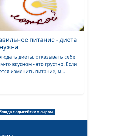
тик и
Татьяна
#42
юквы с
Тимонина
авильное питание - диета
 нужна
Светлана
#41
Доманская
людать диеты, отказывать себе
ем-то вкусном - это грустно. Если
ок с мятой и
Гегецик
#40
ется изменить питание, м...
Шахназарян
чевичной
Диана
#39
Лаишевцева
иками и
Диана
#38
ви
Лаишевцева
блюда с адыгейским сыром
хлеб с
Гегецик
#37
ат с чечевицей
Шахназарян
такты