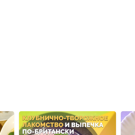
Черничный кра
мороженое
Печенье с ара
пастой
Рулет из фасол
салат из цветн
Тефтели из че
Сладкий плов и
бутербродики с
Слоеные китай
Фунчоза с овощ
помидоров с г