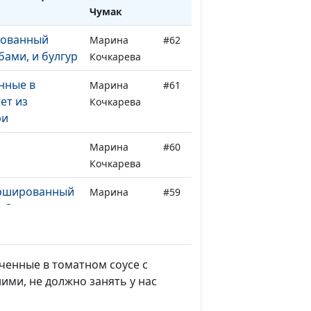
Чумак
рованный
Марина
#62
ами, и булгур
Кочкарева
нные в
Марина
#61
ет из
Кочкарева
ри
Марина
#60
Кочкарева
аршированный
Марина
#59
рибами
Кочкарева
го теста с
Татьяна
#58
Тимонина
ченные в томатном соусе с
ими, не должно занять у нас
фле и ржаные
Светлана
#57
Доманская