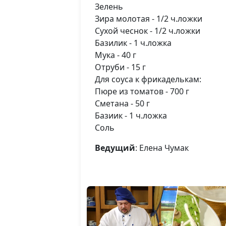
Зелень
Зира молотая - 1/2 ч.ложки
Сухой чеснок - 1/2 ч.ложки
Базилик - 1 ч.ложка
Мука - 40 г
Отруби - 15 г
Для соуса к фрикаделькам:
Пюре из томатов - 700 г
Сметана - 50 г
Базиик - 1 ч.ложка
Соль
Ведущий
: Елена Чумак