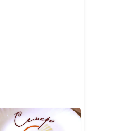
мбл и
Светлана
#49
Доманская
хисовой
Светлана
#48
Доманская
и и теплый
Гегецик
#47
ой капусты
Шахназарян
чевицы
Гегецик
#46
Шахназарян
Гегецик
#45
 авокадо
Шахназарян
ские лепешки
Татьяна
#44
Тимонина
ами салат из
Татьяна
#43
рецкими
Тимонина