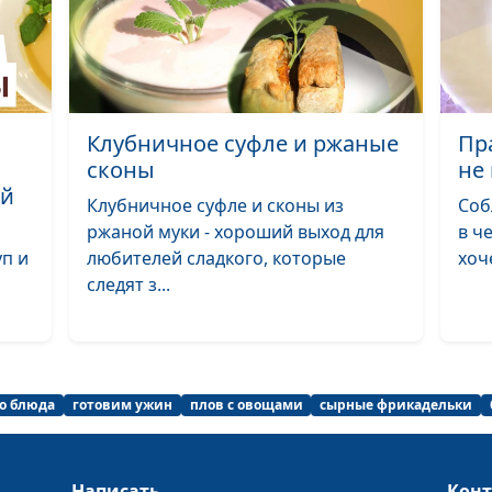
орехами
Морковный тор
коктейль из кл
фруктами
Клубничное суфле и ржаные
Пр
Ягодный тарт
сконы
не
ой
Клубничное суфле и сконы из
Соб
ржаной муки - хороший выход для
в ч
Хапама и напит
уп и
любителей сладкого, которые
хоч
базиликом
следят з...
Сэндвичи с че
запеканкой
Рогалики с фин
конфетки из ки
го блюда
готовим ужин
плов с овощами
сырные фрикадельки
Жингялов-хац (
зеленью) и сал
Написать
Кон