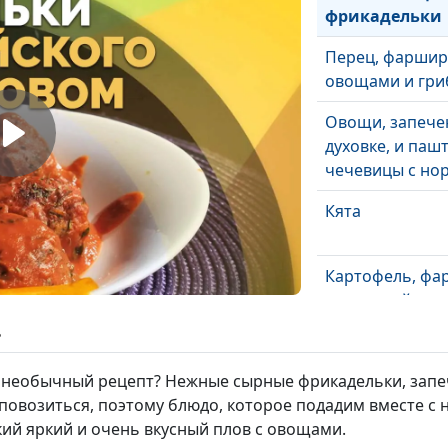
фрикадельки
Перец, фарши
овощами и гриб
Овощи, запече
духовке, и пашт
чечевицы с но
Кята
Картофель, ф
чечевицей с г
ь
Рулет из слоено
тыквой
у необычный рецепт? Нежные сырные фрикадельки, запе
овозиться, поэтому блюдо, которое подадим вместе с н
Клубничное су
ий яркий и очень вкусный плов с овощами.
сконы