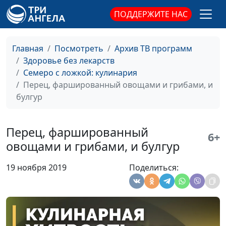
Пасуц толма
Мариам
#72
ПОДДЕРЖИТЕ НАС
Амирян
Суп «Крчик» и яичница с
Мариам
#71
Главная
Посмотреть
Архив ТВ программ
помидорами и сыром
Амирян
Здоровье без лекарств
Семеро с ложкой: кулинария
Тыквенный тарт
Елена
#70
Перец, фаршированный овощами и грибами, и
Солдатова
булгур
Торт-мороженое тирамису и
Вероника
#69
чай из мяты с апельсином
Вавилова
Перец, фаршированный
6+
Нутовые орешки,
Вероника
#68
овощами и грибами, и булгур
апельсиновые трюфели,
Вавилова
клубничный мохито
19 ноября 2019
Поделиться:
Банановый хлеб и шоколадный
Елена
#67
пудинг
Солдатова
Хачапури на скорую руку и
Марина
#66