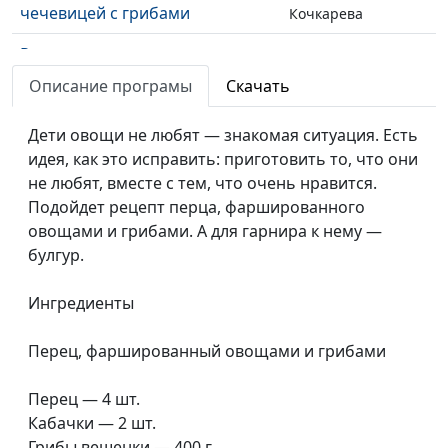
чечевицей с грибами
Кочкарева
Рулет из слоеного теста с
Татьяна
#58
тыквой
Тимонина
Описание програмы
Скачать
Клубничное суфле и ржаные
Светлана
#57
Дети овощи не любят — знакомая ситуация. Есть
сконы
Доманская
идея, как это исправить: приготовить то, что они
не любят, вместе с тем, что очень нравится.
Овсяный кекс и напиток из
Светлана
#56
Подойдет рецепт перца, фаршированного
клюквы с мятой
Доманская
овощами и грибами. А для гарнира к нему —
Овсяноблины и черничный
Светлана
#55
булгур.
смузи
Доманская
Ингредиенты
Овощи в мисо соусе
Юлия
#54
Ключникова
Перец, фаршированный овощами и грибами
Ленивые вареники с вишней
Светлана
#53
Перец — 4 шт.
Доманская
Кабачки — 2 шт.
«Басбуса»: рецепт египетского
Анжела
#52
Грибы вешенки — 400 г