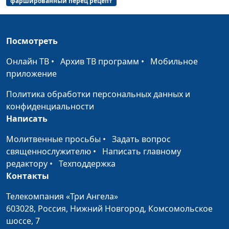
Егиазарян
фаршированный перец рецепт
Лобио и армянский суп «Танов
Нарине
#31
апур»
Егиазарян
Посмотреть
Печенье «Мадлен» и
Екатерина
#30
Онлайн ТВ
•
Архив ТВ программ
•
Мобильное
марципаны
Плешакова
приложение
Пирог «Сладкая долька»
Екатерина
#29
Политика обработки персональных данных и
Петреева
конфиденциальности
Написать
Парфе
Екатерина
#28
Петреева
Молитвенные просьбы
•
Задать вопрос
священнослужителю
•
Написать главному
«Сабджи» и салат с киви
Анна
#27
редактору
•
Техподдержка
Бочкарева
Контакты
Ленивые вареники и соус райта
Анна
#26
Телекомпания «Три Ангела»
Бочкарева
603028,
Россия, Нижний Новгород,
Комсомольское
Кабачковый торт и томатный
шоссе, 7
Елена
#25