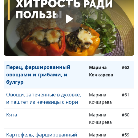
легкий салатик с сельдереем
Кочкарева
Сладкие роллы
Елена Чумак
#65
Плов с тыквой
Марина
#64
Кочкарева
Плов с овощами и сырные
Елена Чумак
#63
фрикадельки
Перец, фаршированный
Марина
#62
овощами и грибами, и
Кочкарева
булгур
Овощи, запеченные в духовке,
Марина
#61
и паштет из чечевицы с нори
Кочкарева
Кята
Марина
#60
Кочкарева
Картофель, фаршированный
Марина
#59