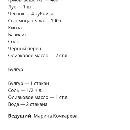
пирога
Бузина
Лук — 1 шт.
Чеснок — 4 зубчика
Банановый торт с вишней
Юлия
#51
Сыр моцарелла — 100 г
Ключникова
Кинза
Базилик
Гранола и яблоки, запеченные
Светлана
#50
Соль
с творогом
Доманская
Чёрный перец
Черничный крамбл и
Оливковое масло — 2 ст.л.
Светлана
#49
мороженое
Доманская
Булгур
Печенье с арахисовой пастой
Светлана
#48
Доманская
Булгур — 1 стакан
Соль — 1/2 ч.л.
Рулет из фасоли и теплый салат
Гегецик
#47
Оливковое масло — 1 ст.л.
из цветной капусты
Шахназарян
Вода — 2 стакана
Тефтели из чечевицы
Гегецик
#46
Ведущий
: Марина Кочкарева
Шахназарян