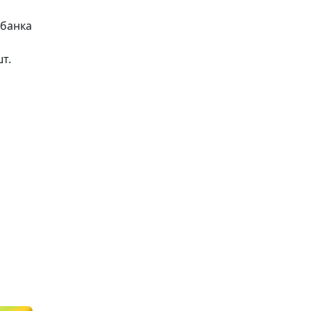
Тофу по–китайс
 банка
сладком соусе и
тофу
т.
Морковные кот
семечками и м
отрубями
Малиновый мус
Лимонные олад
творожок из зе
Быстрые плац
Булгур-пилав и 
зеленой фасоли