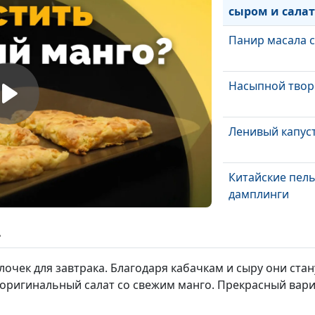
сыром и салат
Панир масала с
Насыпной твор
Ленивый капус
Китайские пел
дамплинги
Запеченные ов
ь
томатным соус
очек для завтрака. Благодаря кабачкам и сыру они ста
Деревенские о
оригинальный салат со свежим манго. Прекрасный вариа
прованскими т
мексиканский 