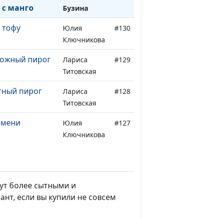
 с манго
Бузина
 тофу
Юлия
#130
Ключникова
ожный пирог
Лариса
#129
Титовская
тный пирог
Лариса
#128
Титовская
ьмени
Юлия
#127
Ключникова
ощи с
Анжела
#126
ом
Бузина
нут более сытными и
вощи с
Юлия
#125
нт, если вы купили не совсем
равами и
Лупашина
рис