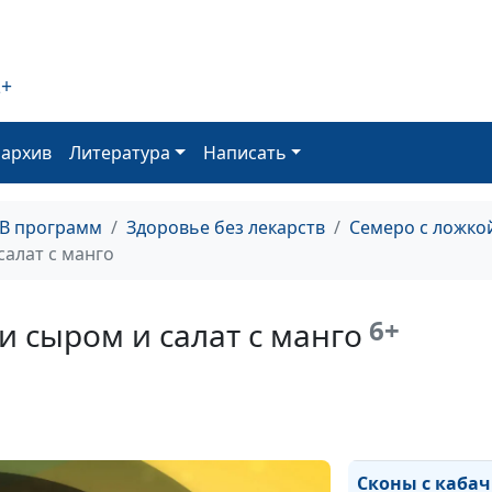
2+
оархив
Литература
Написать
ТВ программ
Здоровье без лекарств
Семеро с ложко
салат с манго
6+
и сыром и салат с манго
Суп из цветной
сливками и ка
салат
Сконы с каба