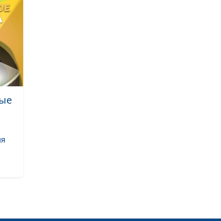
Цитрусовый пе
пирог
Холодник и сыр
намазка на хле
Тушеная чечев
баклажанами, 
салат с рисом
ные
Творожно-тыкв
запеканка и о
ля
чай
Суп с красной 
пхали из шпин
Манты с тыквой
укропом