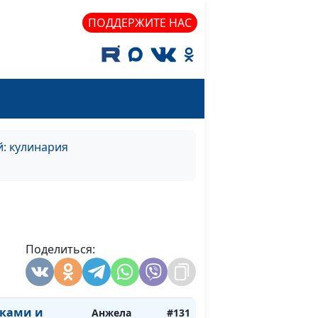
ПОДДЕРЖИТЕ НАС
й: кулинария
 капусты со
Поделиться:
Юлия
#132
ртофельный
Лупашина
чками и
Анжела
#131