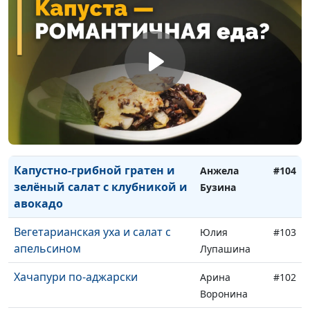
и облепиховый чай
Бузина
Суп с красной фасолью и пхали
Юлия
#107
из шпината
Лупашина
Манты с тыквой и соус с
Оксана
#106
укропом
Устимова
Картофельная «Бабка» и
Елена
#105
сметанный соус с томатами
Пацукевич
Капустно-грибной гратен и
Анжела
#104
зелёный салат с клубникой и
Бузина
авокадо
Вегетарианская уха и салат с
Юлия
#103
апельсином
Лупашина
Хачапури по-аджарски
Арина
#102
Воронина