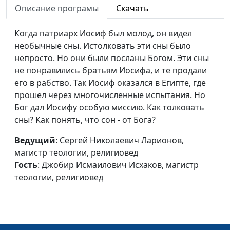
Описание програмы
Скачать
Джобир Исмаилович Исхаков,
магистр теологии, религиовед
Когда патриарх Иосиф был молод, он видел
Пророк Ной
необычные сны. Истолковать эти сны было
Сергей Николаевич Ларионов,
#3
непросто. Но они были посланы Богом. Эти сны
магистр теологии, религиовед,
не понравились братьям Иосифа, и те продали
Джобир Исмаилович Исхаков,
его в рабство. Так Иосиф оказался в Египте, где
магистр теологии, религиовед
прошел через многочисленные испытания. Но
Первый пророк
Сергей Николаевич Ларионов,
#2
Бог дал Иосифу особую миссию. Как толковать
магистр теологии, религиовед,
сны? Как понять, что сон - от Бога?
Джобир Исмаилович Исхаков,
Ведущий
: Сергей Николаевич Ларионов,
магистр теологии, религиовед
магистр теологии, религиовед
Пророки и
Сергей Николаевич Ларионов,
#1
Гость
: Джобир Исмаилович Исхаков, магистр
знамения
магистр теологии, религиовед,
теологии, религиовед
Джобир Исмаилович Исхаков,
магистр теологии, религиовед