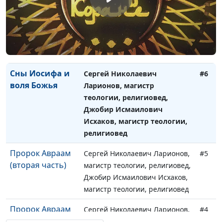
Моисей:
Сергей Николаевич Ларионов,
#7
избранный для
магистр теологии, религиовед,
особой миссии
Джобир Исмаилович Исхаков,
магистр теологии, религиовед
Сны Иосифа и
Сергей Николаевич
#6
воля Божья
Ларионов, магистр
теологии, религиовед,
Джобир Исмаилович
Исхаков, магистр теологии,
религиовед
Пророк Авраам
Сергей Николаевич Ларионов,
#5
(вторая часть)
магистр теологии, религиовед,
Джобир Исмаилович Исхаков,
магистр теологии, религиовед
Пророк Авраам
Сергей Николаевич Ларионов,
#4
(первая часть)
магистр теологии, религиовед,