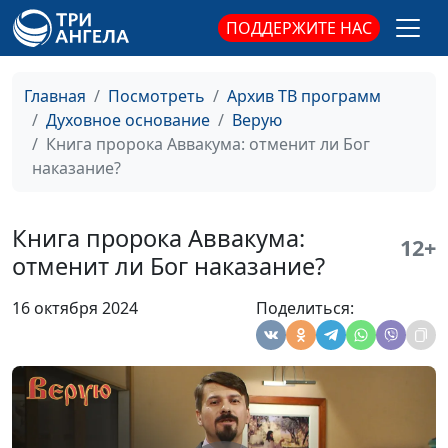
возрождение
доктор богословия
ПОДДЕРЖИТЕ НАС
«Возврати мне
Всеволод Андрусяк,
#561
радость спасения
священнослужитель,
Твоего»
доктор богословия
Главная
Посмотреть
Архив ТВ программ
Духовное основание
Верую
Восхождение на гору
Всеволод Андрусяк,
#560
Книга пророка Аввакума: отменит ли Бог
Преображения
священнослужитель,
наказание?
доктор богословия
Твои новогодние
Всеволод Андрусяк,
#559
Книга пророка Аввакума:
12+
обещания
священнослужитель,
отменит ли Бог наказание?
доктор богословия
16 октября 2024
Поделиться:
Бог Творец: всё из
Всеволод Андрусяк,
#558
ничего
священнослужитель,
доктор богословия
Законы духовного
Всеволод Андрусяк,
#557
роста и развития
священнослужитель,
доктор богословия