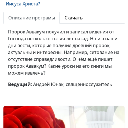
Иисуса Христа?
Самое верное
Андрей Юнак,
#550
Описание програмы
Скачать
свидетельство —
священнослужитель
личное
Пророк Аввакум получил и записал видения от
Господа несколько тысяч лет назад. Но и в наши
Последнее слово
Андрей Юнак,
#549
дни вести, которые получил древний пророк,
Христа перед смертью
священнослужитель
актуальны и интересны. Например, сетование на
отсутствие справедливости. О чём ещё пишет
Завет с Авраамом.
Андрей Юнак,
#548
пророк Аввакум? Какие уроки из его книги мы
Недоверие и верность
священнослужитель
можем извлечь?
Почему Мардохей не
Андрей Юнак,
#547
Ведущий
: Андрей Юнак, священнослужитель
поклонился Аману?
священнослужитель
«Вспоминайте жену
Андрей Юнак,
#546
Лотову» — зачем?
священнослужитель
Спасение в прошлом,
Андрей Юнак,
#545
настоящем и будущем
священнослужитель