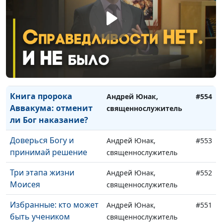
Послание к
Андрей Юнак,
#556
Лаодикийской церкви
священнослужитель
— послание ко мне?
Четыре осады
Андрей Юнак,
#555
Иерусалима
священнослужитель
Книга пророка
Андрей Юнак,
#554
Аввакума: отменит
священнослужитель
ли Бог наказание?
Доверься Богу и
Андрей Юнак,
#553
принимай решение
священнослужитель
Три этапа жизни
Андрей Юнак,
#552
Моисея
священнослужитель
Избранные: кто может
Андрей Юнак,
#551
быть учеником
священнослужитель