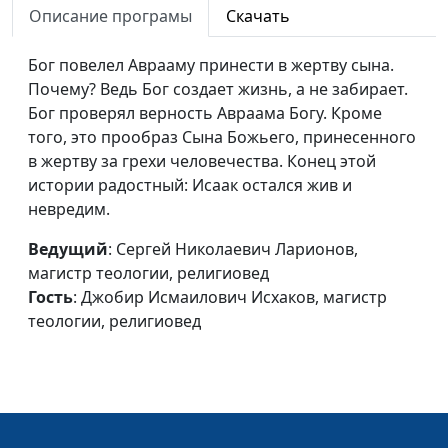
Описание програмы
Скачать
Джобир Исмаилович Исхаков,
магистр теологии, религиовед
Бог повелел Аврааму принести в жертву сына.
Первый пророк
Почему? Ведь Бог создает жизнь, а не забирает.
Сергей Николаевич Ларионов,
#2
Бог проверял верность Авраама Богу. Кроме
магистр теологии, религиовед,
того, это прообраз Сына Божьего, принесенного
Джобир Исмаилович Исхаков,
в жертву за грехи человечества. Конец этой
магистр теологии, религиовед
истории радостный: Исаак остался жив и
Пророки и
Сергей Николаевич Ларионов,
#1
невредим.
знамения
магистр теологии, религиовед,
Ведущий
: Сергей Николаевич Ларионов,
Джобир Исмаилович Исхаков,
магистр теологии, религиовед
магистр теологии, религиовед
Гость
: Джобир Исмаилович Исхаков, магистр
теологии, религиовед