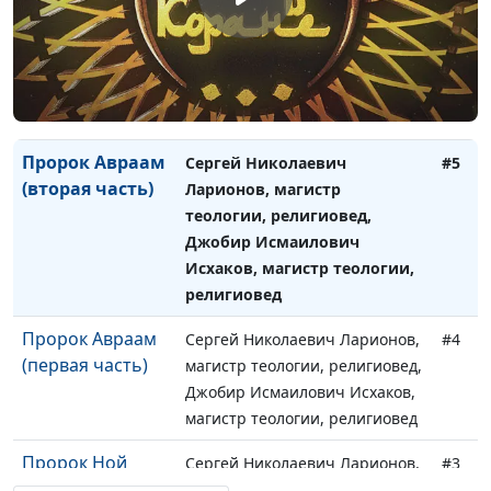
Сны Иосифа и
Сергей Николаевич Ларионов,
#6
воля Божья
магистр теологии, религиовед,
Джобир Исмаилович Исхаков,
магистр теологии, религиовед
Пророк Авраам
Сергей Николаевич
#5
(вторая часть)
Ларионов, магистр
теологии, религиовед,
Джобир Исмаилович
Исхаков, магистр теологии,
религиовед
Пророк Авраам
Сергей Николаевич Ларионов,
#4
(первая часть)
магистр теологии, религиовед,
Джобир Исмаилович Исхаков,
магистр теологии, религиовед
Пророк Ной
Сергей Николаевич Ларионов,
#3
магистр теологии, религиовед,