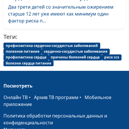
Копчености:
Два трети детей со значительным ожирением
Ирина Кириченко
#59
вкусно, но вредно
старше 12 лет уже имеют как минимум один
фактор риска п...
Подсластитель
Ирина Кириченко
#58
аспартам
Теги:
Пищевые
Ирина Кириченко
#57
профилактика сердечно-сосудистых заболеваний
красители
полезное питание
сердечно-сосудистые заболевания
профилактика сердца
причины болезней сердца
риск ссз
Опасности
Ирина Кириченко
#56
болезни сердца питание
упаковки
Майонез
Ирина Кириченко
#55
Посмотреть
Конфеты в
Ирина Кириченко
#54
Онлайн ТВ
•
Архив ТВ программ
•
Мобильное
разноцветной
приложение
глазури
Политика обработки персональных данных и
Консерванты и
Ирина Кириченко
#53
конфиденциальности
стабилизаторы