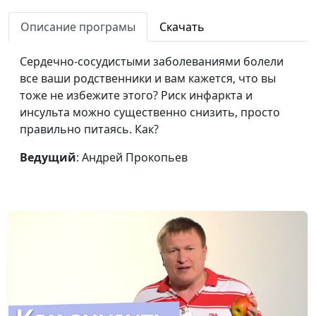
Бобовые и
Андрей Прокопьев
#85
Описание програмы
Скачать
зерновые против
диабета!
Сердечно-сосудистыми заболеваниями болели
все ваши родственники и вам кажется, что вы
Три главные
Андрей Прокопьев
#84
тоже не избежите этого? Риск инфаркта и
причины травм
инсульта можно существенно снизить, просто
правильно питаясь. Как?
Кашель
Андрей Прокопьев
#83
Ведущий
: Андрей Прокопьев
Шарлатанству нет
Андрей Прокопьев
#82
Польза движений
Андрей Прокопьев
#81
Для тех, кто
Андрей Прокопьев
#80
работает за
компьютером
Физические
Андрей Прокопьев
#79
упражнения и
здоровье