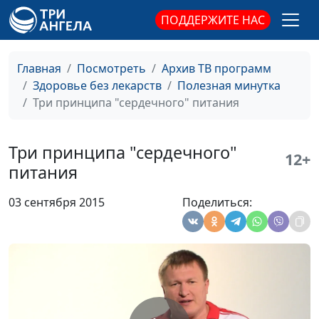
Как приучить
Андрей Прокопьев
#97
ПОДДЕРЖИТЕ НАС
детей кушать
фрукты и овощи?
Главная
Посмотреть
Архив ТВ программ
Физическая
Андрей Прокопьев
#96
Здоровье без лекарств
Полезная минутка
активность -
Три принципа "сердечного" питания
против рака
Биодобавки и
Андрей Прокопьев
#95
Три принципа "сердечного"
12+
болезни сердца
питания
Две привычки для
Андрей Прокопьев
#94
03 сентября 2015
Поделиться:
крепких костей
Важность
Андрей Прокопьев
#93
завтрака
Что влияет на
Андрей Прокопьев
#92
здоровье сосудов?