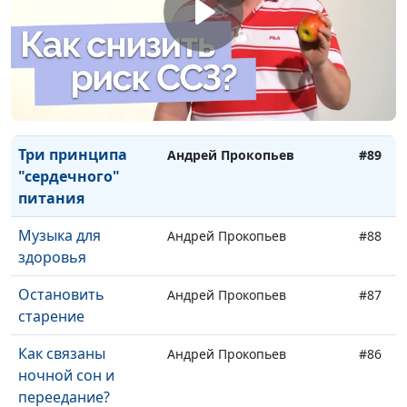
Фаст-фуд. Друг
Андрей Прокопьев
#91
или враг?
Польза
Андрей Прокопьев
#90
растительных
масел
Три принципа
Андрей Прокопьев
#89
"сердечного"
питания
Музыка для
Андрей Прокопьев
#88
здоровья
Остановить
Андрей Прокопьев
#87
старение
Как связаны
Андрей Прокопьев
#86
ночной сон и
переедание?