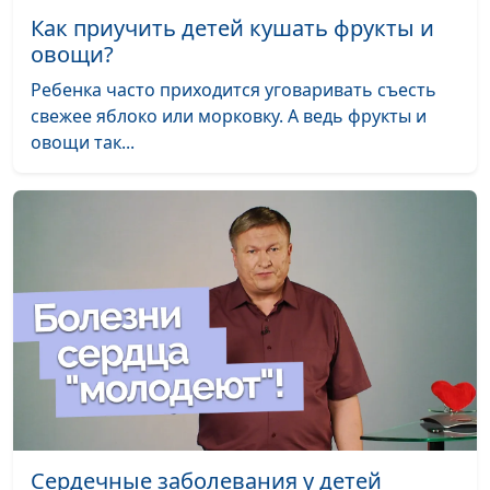
жиры
Как приучить детей кушать фрукты и
овощи?
Безопасные
Ирина Кириченко
#65
покупки в
Ребенка часто приходится уговаривать съесть
супермаркете
свежее яблоко или морковку. А ведь фрукты и
овощи так...
Твердый и
Ирина Кириченко
#64
плавленный сыры
Супы быстрого
Ирина Кириченко
#63
приготовления
Спред и маргарин
Ирина Кириченко
#62
Список самых
Ирина Кириченко
#61
ненужных покупок
Сладкие
Ирина Кириченко
#60
газированные
напитки
Сердечные заболевания у детей