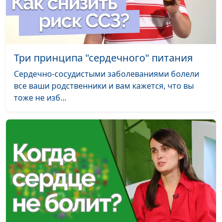
подростка
Больше
Андрей Прокопьев
#78
холестерина -
вероятнее рак
Три принципа "сердечного" питания
Сердечно-сосудистыми заболеваниями болели
Избыток веса –
Андрей Прокопьев
#77
все ваши родственники и вам кажется, что вы
избыток риска
тоже не изб...
Что есть при
Андрей Прокопьев
#76
гипертонии?
Храп и депрессия
Андрей Прокопьев
#75
Витамин D
Андрей Прокопьев
#74
Алкоголю нет!
Андрей Прокопьев
#73
Энергетические
Ирина Кириченко
#72
напитки - энергия