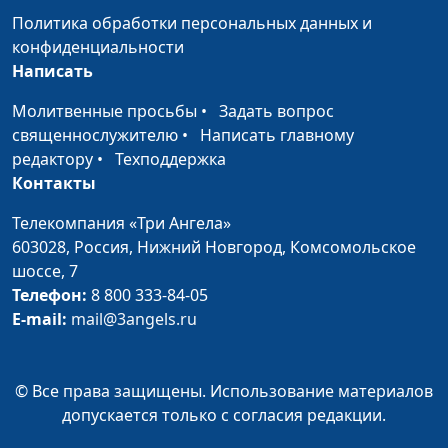
разноцветной
Политика обработки персональных данных и
глазури
конфиденциальности
Написать
Консерванты и
Ирина Кириченко
#53
стабилизаторы
Молитвенные просьбы
•
Задать вопрос
священнослужителю
•
Написать главному
Колбаса
Ирина Кириченко
#52
редактору
•
Техподдержка
Контакты
Квас и квасной
Ирина Кириченко
#51
продукт
Телекомпания «Три Ангела»
603028,
Россия, Нижний Новгород,
Комсомольское
Йогурт и
Ирина Кириченко
#50
шоссе, 7
йогуртный
Телефон:
8 800 333-84-05
продукт
E-mail:
mail@3angels.ru
Жевательная
Ирина Кириченко
#49
резинка
© Все права защищены. Использование материалов
Ещё раз о
Ирина Кириченко
#48
допускается только с согласия редакции.
пластиковой