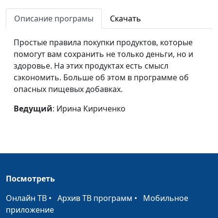
ненужных покупок
Описание програмы
Скачать
Сладкие
Ирина Кириченко
#60
газированные
Простые правила покупки продуктов, которые
напитки
помогут вам сохранить не только деньги, но и
здоровье. На этих продуктах есть смысл
Копчености:
Ирина Кириченко
#59
сэкономить. Больше об этом в программе об
вкусно, но вредно
опасных пищевых добавках.
Подсластитель
Ирина Кириченко
#58
Ведущий
: Ирина Кириченко
аспартам
Пищевые
Ирина Кириченко
#57
красители
Опасности
Ирина Кириченко
#56
упаковки
Посмотреть
Майонез
Ирина Кириченко
#55
Онлайн ТВ
•
Архив ТВ программ
•
Мобильное
приложение
Конфеты в
Ирина Кириченко
#54