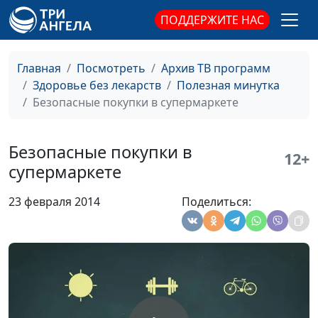
Алкоголю нет!
Андрей Прокопьев
#73
ПОДДЕРЖИТЕ НАС
Энергетические
Ирина Кириченко
#72
напитки - энергия
Главная
Посмотреть
Архив ТВ программ
в долг
Здоровье без лекарств
Полезная минутка
Безопасные покупки в супермаркете
Шоколад: польза
Ирина Кириченко
#71
и вред
Безопасные покупки в
12+
О вреде пищевых
Ирина Кириченко
#70
супермаркете
добавок и
способах защиты
23 февраля 2014
Поделиться:
Вред чипсов. Что
Ирина Кириченко
#69
читаем на
этикетке?
Обработанные
Ирина Кириченко
#68
для хранения
фрукты: польза и