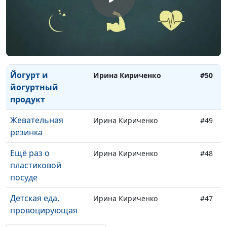
стабилизаторы
Колбаса
Ирина Кириченко
#52
Квас и квасной
Ирина Кириченко
#51
продукт
Йогурт и
Ирина Кириченко
#50
йогуртный
продукт
Жевательная
Ирина Кириченко
#49
резинка
Ещё раз о
Ирина Кириченко
#48
пластиковой
посуде
Детская еда,
Ирина Кириченко
#47
провоцирующая
аллергию