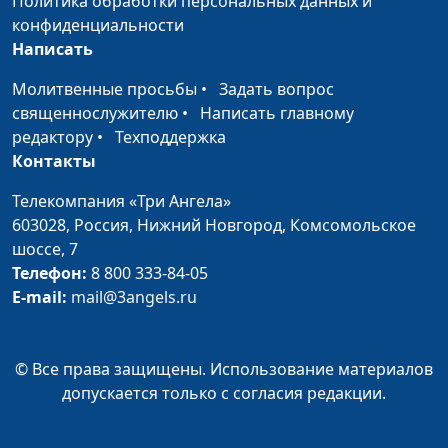
Политика обработки персональных данных и
артериальной
терапевт санатория «Наш
конфиденциальности
гипертензии
дом»
Написать
Фитотерапия
Наталья Назарова, врач-
#40
Молитвенные просьбы
•
Задать вопрос
отвар из семени
терапевт санатория «Наш
священнослужителю
•
Написать главному
льна
дом»
редактору
•
Техподдержка
Яблоки
Контакты
Ирина Остапенко
#39
Чечевица
Телекомпания «Три Ангела»
Ирина Остапенко
#38
603028,
Россия, Нижний Новгород,
Комсомольское
Чеснок
Ирина Остапенко
#37
шоссе, 7
Телефон:
8 800 333-84-05
Тыква
Ирина Остапенко
#36
E-mail:
mail@3angels.ru
Томат
Ирина Остапенко
#35
Сладкий перец
Ирина Остапенко
#34
© Все права защищены. Использование материалов
допускается только с согласия редакции.
Семя льна
Ирина Остапенко
#33
Семечки
Ирина Остапенко
#32