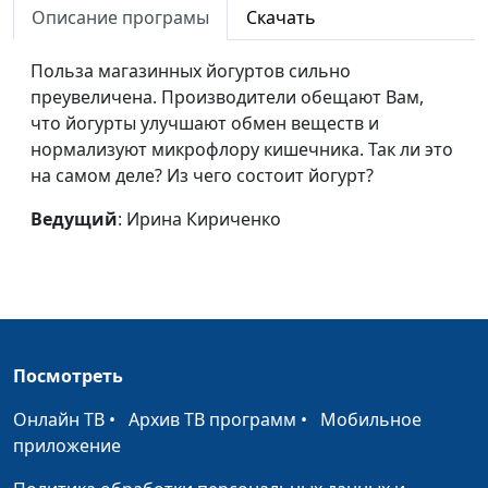
Описание програмы
Скачать
Антиокислители
Ирина Кириченко
#46
Польза магазинных йогуртов сильно
Фитотерапия при
Наталья Назарова, врач-
#45
преувеличена. Производители обещают Вам,
простуде
терапевт санатория «Наш
что йогурты улучшают обмен веществ и
дом»
нормализуют микрофлору кишечника. Так ли это
на самом деле? Из чего состоит йогурт?
Фитотерапия при
Наталья Назарова, врач-
#44
проблемах с
терапевт санатория «Наш
Ведущий
: Ирина Кириченко
сердцем
дом»
Фитотерапия при
Наталья Назарова, врач-
#43
проблемах
терапевт санатория «Наш
пищеварения
дом»
Фитотерапия при
Наталья Назарова, врач-
#42
Посмотреть
болезнях суставов
терапевт санатория «Наш
Онлайн ТВ
•
Архив ТВ программ
•
Мобильное
дом»
приложение
Фитотерапия при
Наталья Назарова, врач-
#41