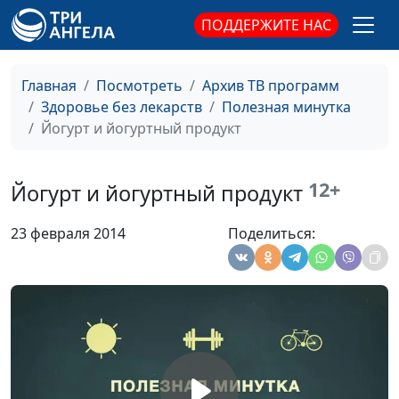
ПОДДЕРЖИТЕ НАС
Копчености:
Ирина Кириченко
#59
вкусно, но вредно
Главная
Посмотреть
Архив ТВ программ
Подсластитель
Ирина Кириченко
#58
Здоровье без лекарств
Полезная минутка
аспартам
Йогурт и йогуртный продукт
Пищевые
Ирина Кириченко
#57
красители
12+
Йогурт и йогуртный продукт
Опасности
Ирина Кириченко
#56
упаковки
23 февраля 2014
Поделиться:
Майонез
Ирина Кириченко
#55
Конфеты в
Ирина Кириченко
#54
разноцветной
глазури
Консерванты и
Ирина Кириченко
#53