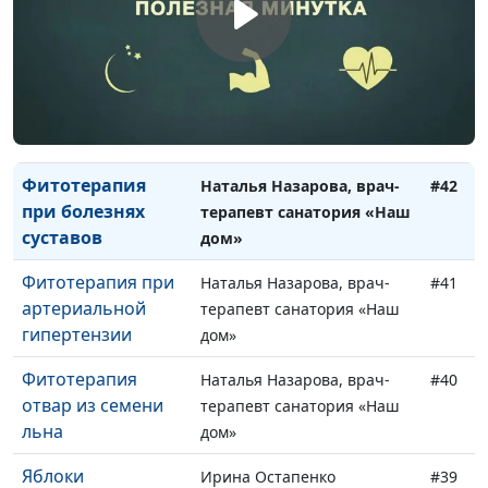
проблемах с
терапевт санатория «Наш
сердцем
дом»
Фитотерапия при
Наталья Назарова, врач-
#43
проблемах
терапевт санатория «Наш
пищеварения
дом»
Фитотерапия
Наталья Назарова, врач-
#42
при болезнях
терапевт санатория «Наш
суставов
дом»
Фитотерапия при
Наталья Назарова, врач-
#41
артериальной
терапевт санатория «Наш
гипертензии
дом»
Фитотерапия
Наталья Назарова, врач-
#40
отвар из семени
терапевт санатория «Наш
льна
дом»
Яблоки
Ирина Остапенко
#39