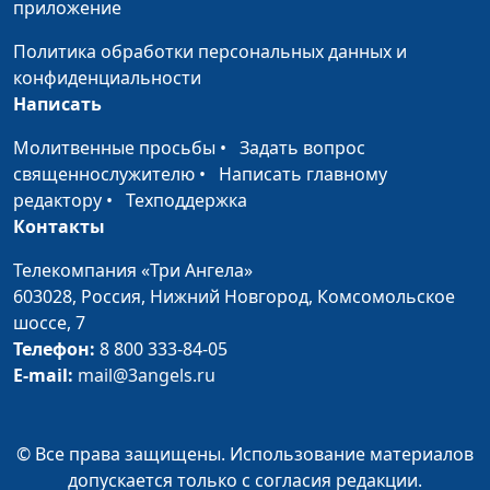
приложение
Огурец
Ирина Остапенко
#28
Политика обработки персональных данных и
Овес
Ирина Остапенко
#27
конфиденциальности
Написать
Морковь
Ирина Остапенко
#26
Молитвенные просьбы
•
Задать вопрос
Лук
Ирина Остапенко
#25
священнослужителю
•
Написать главному
Ламинария
Ирина Остапенко
#24
редактору
•
Техподдержка
Контакты
Клюква
Ирина Остапенко
#23
Телекомпания «Три Ангела»
Киви
Ирина Остапенко
#22
603028,
Россия, Нижний Новгород,
Комсомольское
шоссе, 7
Картофель
Ирина Остапенко
#21
Телефон:
8 800 333-84-05
E-mail:
mail@3angels.ru
Инжир
Ирина Остапенко
#20
Груша
Ирина Остапенко
#19
© Все права защищены. Использование материалов
Грецкий орех
Ирина Остапенко
#18
допускается только с согласия редакции.