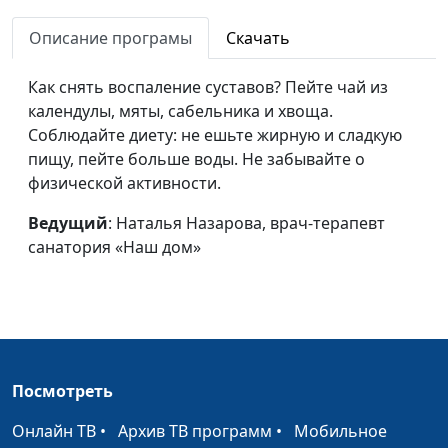
Чечевица
Ирина Остапенко
#38
Описание програмы
Скачать
Чеснок
Ирина Остапенко
#37
Как снять воспаление суставов? Пейте чай из
календулы, мяты, сабельника и хвоща.
Тыква
Ирина Остапенко
#36
Соблюдайте диету: не ешьте жирную и сладкую
Томат
Ирина Остапенко
#35
пищу, пейте больше воды. Не забывайте о
физической активности.
Сладкий перец
Ирина Остапенко
#34
Ведущий
: Наталья Назарова, врач-терапевт
Семя льна
Ирина Остапенко
#33
санатория «Наш дом»
Семечки
Ирина Остапенко
#32
Пророщенная
Ирина Остапенко
#31
пшеница
Пища для ума
Ирина Остапенко
#30
Посмотреть
Оливковое масло
Ирина Остапенко
#29
Онлайн ТВ
•
Архив ТВ программ
•
Мобильное