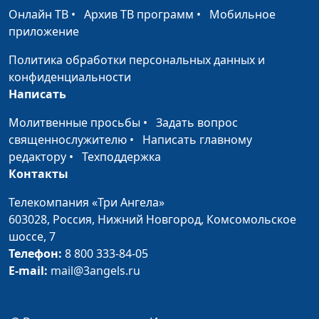
здоровья органов
инструктор ЗОЖ, мастер
Онлайн ТВ
•
Архив ТВ программ
•
Мобильное
дыхания
спорта
приложение
Продукты,
Павел Меженин,
#189
Политика обработки персональных данных и
полезные для
инструктор ЗОЖ, мастер
конфиденциальности
мозга
спорта
Написать
Здоровые сосуды -
Павел Меженин,
#188
Молитвенные просьбы
•
Задать вопрос
особенности
инструктор ЗОЖ, мастер
священнослужителю
•
Написать главному
питания
спорта
редактору
•
Техподдержка
Контакты
Как укрепить
Павел Меженин,
#187
здоровье ног?
инструктор ЗОЖ, мастер
Телекомпания «Три Ангела»
спорта
603028,
Россия, Нижний Новгород,
Комсомольское
шоссе, 7
Как улучшить
Павел Меженин,
#186
Телефон:
8 800 333-84-05
память?
инструктор ЗОЖ, мастер
E-mail:
mail@3angels.ru
спорта
Как укрепить
Павел Меженин,
#185