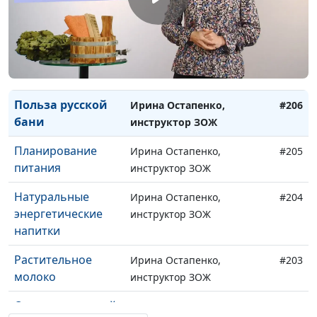
Лечение водой с
Ирина Остапенко,
#208
помощью ванны
инструктор ЗОЖ
Как париться в
Ирина Остапенко,
#207
бане
инструктор ЗОЖ
Польза русской
Ирина Остапенко,
#206
бани
инструктор ЗОЖ
Планирование
Ирина Остапенко,
#205
питания
инструктор ЗОЖ
Натуральные
Ирина Остапенко,
#204
энергетические
инструктор ЗОЖ
напитки
Растительное
Ирина Остапенко,
#203
молоко
инструктор ЗОЖ
Ожирение у детей
Ирина Остапенко,
#202