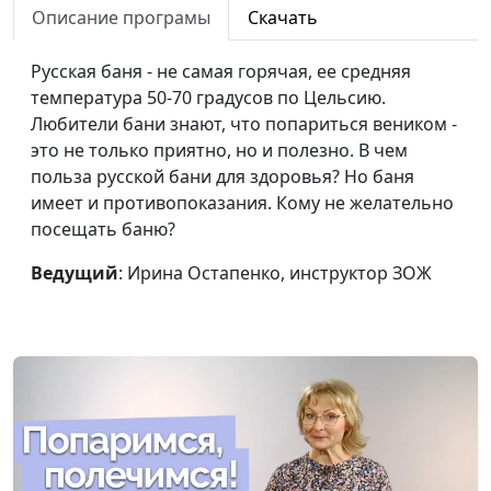
инструктор ЗОЖ
Описание програмы
Скачать
Как достичь
Ирина Остапенко,
#201
Русская баня - не самая горячая, ее средняя
идеального веса
инструктор ЗОЖ
температура 50-70 градусов по Цельсию.
Любители бани знают, что попариться веником -
Польза льняного
Ирина Остапенко,
#200
это не только приятно, но и полезно. В чем
семени
инструктор ЗОЖ
польза русской бани для здоровья? Но баня
Сладкие
Ирина Остапенко,
#199
имеет и противопоказания. Кому не желательно
газированные
инструктор ЗОЖ
посещать баню?
напитки
Ведущий
: Ирина Остапенко, инструктор ЗОЖ
Специи,
Ирина Остапенко,
#198
сжигающие жир
инструктор ЗОЖ
Чем полезен овес?
Ирина Остапенко,
#197
инструктор ЗОЖ
Польза орехов
Ирина Остапенко,
#196
инструктор ЗОЖ