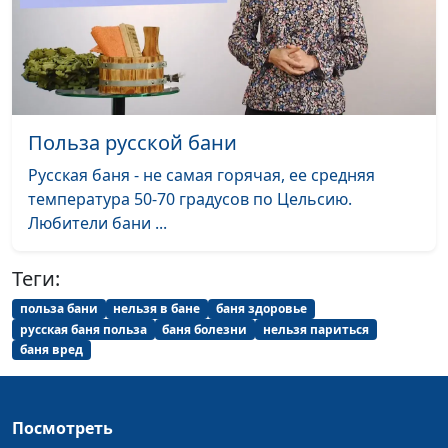
Жир и кровь как
Ирина Остапенко,
#195
продукты питания
инструктор ЗОЖ
Что кушать для
Павел Меженин,
#194
здоровья печени?
инструктор ЗОЖ, мастер
спорта
Польза русской бани
Что влияет на
Павел Меженин,
#193
Русская баня - не самая горячая, ее средняя
здоровье кожи?
инструктор ЗОЖ, мастер
температура 50-70 градусов по Цельсию.
спорта
Любители бани ...
Питание для
Павел Меженин,
#192
Теги:
укрепления
инструктор ЗОЖ, мастер
иммунитета
спорта
польза бани
нельзя в бане
баня здоровье
русская баня польза
баня болезни
нельзя париться
Как поддержать
Павел Меженин,
#191
баня вред
здоровье желудка
инструктор ЗОЖ, мастер
спорта
Посмотреть
Питание для
Павел Меженин,
#190