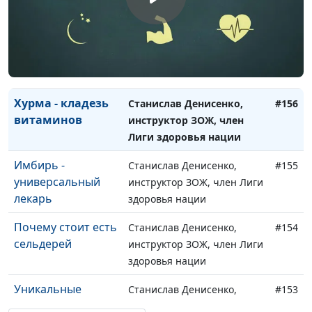
здоровья нации
Польза зелени для
Станислав Денисенко,
#157
здоровья
инструктор ЗОЖ, член Лиги
здоровья нации
Хурма - кладезь
Станислав Денисенко,
#156
витаминов
инструктор ЗОЖ, член
Лиги здоровья нации
Имбирь -
Станислав Денисенко,
#155
универсальный
инструктор ЗОЖ, член Лиги
лекарь
здоровья нации
Почему стоит есть
Станислав Денисенко,
#154
сельдерей
инструктор ЗОЖ, член Лиги
здоровья нации
Уникальные
Станислав Денисенко,
#153
свойства куркумы
инструктор ЗОЖ, член Лиги