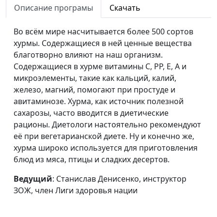
Описание програмы
Скачать
здоровья нации
Капуста -
Станислав Денисенко,
#152
Во всём мире насчитывается более 500 сортов
королева овощей
инструктор ЗОЖ, член Лиги
хурмы. Содержащиеся в ней ценные вещества
здоровья нации
благотворно влияют на наш организм.
Содержащиеся в хурме витамины С, РР, Е, А и
Кабачок -
Станислав Денисенко,
#151
микроэлементы, такие как кальций, калий,
целебный овощ
инструктор ЗОЖ, член Лиги
железо, магний, помогают при простуде и
здоровья нации
авитаминозе. Хурма, как источник полезной
сахарозы, часто вводится в диетические
Чем полезен
Станислав Денисенко,
#150
рационы. Диетологи настоятельно рекомендуют
чернослив
инструктор ЗОЖ, член Лиги
её при вегетарианской диете. Ну и конечно же,
здоровья нации
хурма широко используется для приготовления
Польза свеклы
Станислав Денисенко,
#149
блюд из мяса, птицы и сладких десертов.
инструктор ЗОЖ, член Лиги
Ведущий
: Станислав Денисенко, инструктор
здоровья нации
ЗОЖ, член Лиги здоровья нации
Польза
Павел Меженин,
#148
приседаний
инструктор ЗОЖ, мастер