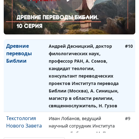
консультант переводческих
проектов Института перевода
Библии (Москва), А. Синицын,
магистр в области религии,
священнослужитель, Л. Плахова
Древние
Андрей Десницкий, доктор
#10
переводы
филологических наук,
Библии
профессор РАН, А. Сомов,
кандидат теологии,
консультант переводческих
проектов Института перевода
Библии (Москва), А. Синицын,
магистр в области религии,
священнослужитель, Н. Гузов
Текстология
Иван Лобанов, ведущий
#9
Нового Завета
научный сотрудник Института
перевода Библии им. М. П.