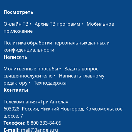
наук, В. Кузнецова, магистр
богословия, переводчик и
Посмотреть
комментатор Нового Завета, М.
Волгин, священнослужитель, Н.
Онлайн ТВ
•
Архив ТВ программ
•
Мобильное
Гузов
приложение
Канон Ветхого
Политика обработки персональных данных и
Александр Синицын, магистр в
#7
Завета (вторая
конфиденциальности
области религии,
часть)
Написать
священнослужитель, Н.
Шабуров, профессор, директор
Молитвенные просьбы
•
Задать вопрос
Центра Изучения Религий РГГУ,
священнослужителю
•
Написать главному
А. Руденко, исполнительный
редактору
•
Техподдержка
директор РБО,И. Лобанов,
Контакты
ведущий научный сотрудник
Института перевода Библии им.
Телекомпания «Три Ангела»
М.П.Кулакова, С. Давидоглу,
603028,
Россия, Нижний Новгород,
Комсомольское
священнослужитель, Е. Зайцев,
шоссе, 7
доктор теологии, кандидат
Телефон:
8 800 333-84-05
философских наук, Н. Гузов
E-mail:
mail@3angels.ru