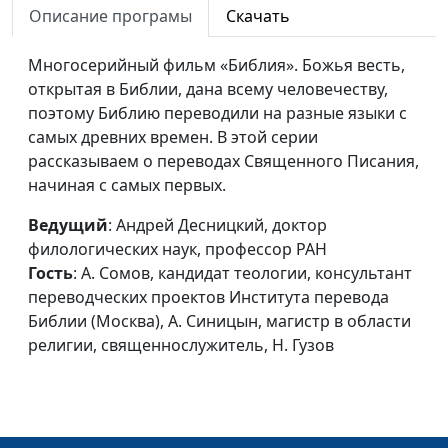
Кулакова, В. Кузнецова, магистр
Описание програмы
Скачать
богословия, переводчик и
комментатор Нового Завета, Е.
Многосерийный фильм «Библия». Божья весть,
Зайцев, доктор теологии,
открытая в Библии, дана всему человечеству,
кандидат философских наук,
поэтому Библию переводили на разные языки с
А.Сомов, кандидат теологии,
самых древних времен. В этой серии
консультант переводческих
рассказываем о переводах Священного Писания,
проектов Института перевода
начиная с самых первых.
Библии (Москва), Л. Плахова.
Ведущий
: Андрей Десницкий, доктор
Текстология
Иван Лобанов, ведущий
#8
филологических наук, профессор РАН
Ветхого Завета
научный сотрудник Института
Гость
: А. Сомов, кандидат теологии, консультант
перевода Библии им. М. П.
переводческих проектов Института перевода
Кулакова, А. Сомов, кандидат
Библии (Москва), А. Синицын, магистр в области
теологии, консультант
религии, священнослужитель, Н. Гузов
переводческих проектов
Института перевода Библии
(Москва), Е. Зайцев, доктор
теологии, кандидат философских