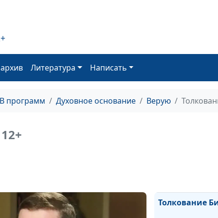
Бога?
Христиане в м
2+
тревожных нов
оархив
Литература
Написать
Можно ли пол
понять Бога?
ТВ программ
Духовное основание
Верую
Толкован
Уныние - грех и
12+
Как с нами гов
Бог?
Толкование Б