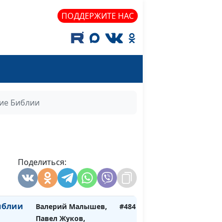
магистр богословия
ПОДДЕРЖИТЕ НАС
ире
Юлия Синицына,
#488
остей
Павел Гончар,
магистр богословия
ностью
Юлия Синицына,
#487
Павел Гончар,
магистр богословия
ие Библии
ли нет?
Юлия Синицына,
#486
Павел Гончар,
магистр богословия
орит
Поделиться:
Валерий Малышев,
#485
Павел Жуков,
священнослужитель
иблии
Валерий Малышев,
#484
Павел Жуков,