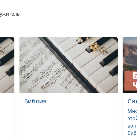
лужитель
Что такое сове
Отношения "че
Бог": любовь и
взаимность
Как услышать Б
Утрата близког
Библия
Си
человека: как
Мно
справиться с т
это
Виртуальное и
воп
реальное обще
Библ