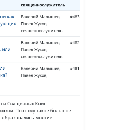
священнослужитель
ои как
Валерий Малышев,
#483
рующих
Павел Жуков,
священнослужитель
Валерий Малышев,
#482
 или
Павел Жуков,
священнослужитель
или
Валерий Малышев,
#481
ка?
Павел Жуков,
священнослужитель
ций в
Валерий Малышев,
#480
изни
Павел Жуков,
сты Священных Книг
священнослужитель
 жизни. Поэтому такое большое
и образовались многие
и:
Валерий Малышев,
#479
емерия
Павел Жуков,