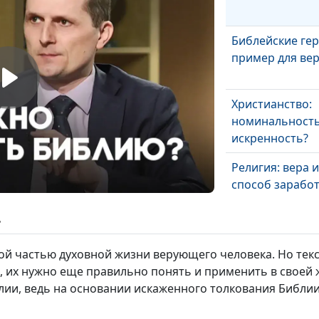
Библейские гер
пример для ве
Христианство:
номинальность
искренность?
Религия: вера 
способ заработ
ь
Виды манипуля
религиозной ж
ой частью духовной жизни верующего человека. Но тек
, их нужно еще правильно понять и применить в своей
лии, ведь на основании искаженного толкования Библи
Иисус и фарисе
обличение лиц