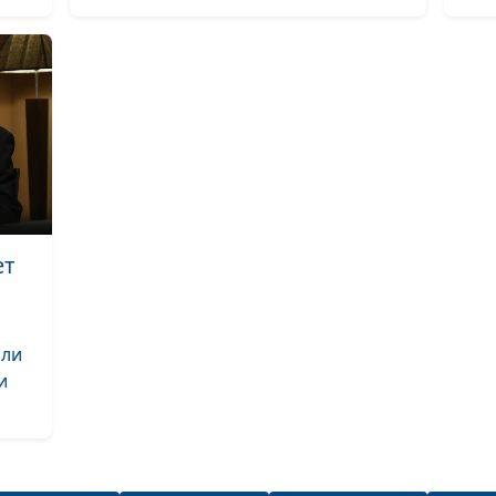
что выбрать и 
избежать проб
Мода в жизни
христианина
Когда добро во
ет
Вера и христиа
правильное
отношение к
али
политике
и
Домашние жив
в христианской