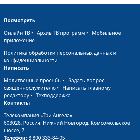
Петреева, Ольга
Ворожцова, Татьяна
Посмотреть
Тимонина
Онлайн ТВ
Как управлять
•
Архив ТВ программ
•
Мобильное
Анна Ронжина, Ольга
#54
приложение
своими чувствами?
Ижогина, психолог;
Ольга Паршакова, Юлия
Политика обработки персональных данных и
Ключникова, Екатерина
конфиденциальности
Петреева
Написать
Как справиться с
Анна Ронжина, Ольга
#53
Молитвенные просьбы
•
Задать вопрос
гневом?
Ижогина, психолог;
священнослужителю
•
Написать главному
Наталья Булатова, Ольга
редактору
•
Техподдержка
Паршакова, Светлана
Контакты
Быкова
Телекомпания «Три Ангела»
Как развить
Анна Ронжина, Ольга
#52
603028,
Россия, Нижний Новгород,
Комсомольское
ответственность у
Ижогина, психолог;
шоссе, 7
мужа
Ольга Паршакова, Юлия
Телефон:
8 800 333-84-05