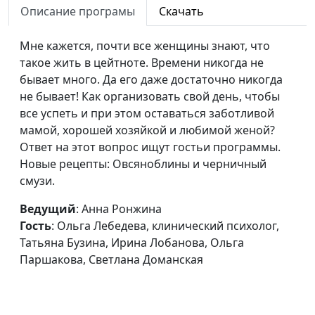
Юлия Ключникова
Описание програмы
Скачать
Границы для моего
Анна Ронжина, Ольга
#57
Мне кажется, почти все женщины знают, что
ребенка
Лебедева, клинический
такое жить в цейтноте. Времени никогда не
психолог, Екатерина
бывает много. Да его даже достаточно никогда
Петреева, Светлана
не бывает! Как организовать свой день, чтобы
Быкова, Алёна
все успеть и при этом оставаться заботливой
Комиссарова, Светлана
мамой, хорошей хозяйкой и любимой женой?
Доманская
Ответ на этот вопрос ищут гостьи программы.
Хочу стать
Новые рецепты: Овсяноблины и черничный
Анна Ронжина, Ольга
#56
организованной
смузи.
Ижогина, психолог;
Ольга Паршакова, Юлия
Ведущий
: Анна Ронжина
Ключникова, Екатерина
Гость
: Ольга Лебедева, клинический психолог,
Петреева
Татьяна Бузина, Ирина Лобанова, Ольга
Освобождаем детей
Паршакова, Светлана Доманская
Анна Ронжина, Ольга
#55
от ролей
Лебедева, клинический
психолог; Екатерина
Львова, Екатерина