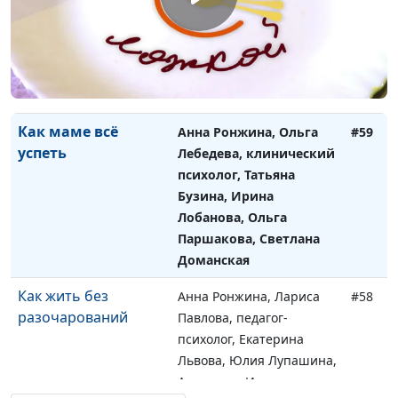
психолог, Екатерина
Петреева, Светлана
Быкова, Алёна
Комиссарова, Светлана
Доманская
Как маме всё
Анна Ронжина, Ольга
#59
успеть
Лебедева, клинический
психолог, Татьяна
Бузина, Ирина
Лобанова, Ольга
Паршакова, Светлана
Доманская
Как жить без
Анна Ронжина, Лариса
#58
разочарований
Павлова, педагог-
психолог, Екатерина
Львова, Юлия Лупашина,
Анастасия Иванова,