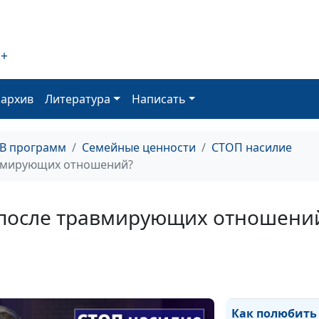
вас ПТСР?
2+
Как человек
реагирует на
оархив
Литература
Написать
травму?
ТВ программ
Семейные ценности
СТОП насилие
Психологическ
авмирующих отношений?
травма: что со
мной происход
 после травмирующих отношени
Как психотрав
меняет челове
Как полюбить