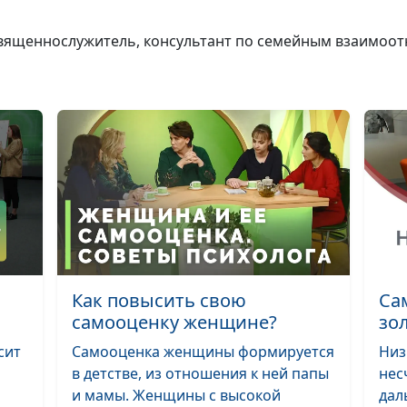
Как оправдыва
насилие Библи
 священнослужитель, консультант по семейным взаимо
Как восстанови
свою личность
после расстава
с абьюзером?
Почему так
сложно уйти от
абьюзера?
Как повысить свою
Са
самооценку женщине?
зо
Абьюзинг: как
выключить
сит
Самооценка женщины формируется
Низ
эмоции и
в детстве, из отношения к ней папы
нес
включить разу
и мамы. Женщины с высокой
дал