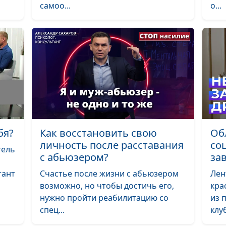
самоо...
о...
Как
восстановитьс
после абьюзив
отношений?
Психологическ
манипуляции
абьюзера
Что делать, есл
бя?
Как восстановить свою
Об
преследует
личность после расставания
со
тель
бывший?
с абьюзером?
за
тант
Счастье после жизни с абьюзером
Лен
Абьюз: насилие
возможно, но чтобы достичь его,
кра
сценарию
нужно пройти реабилитацию со
из 
спец...
клуб