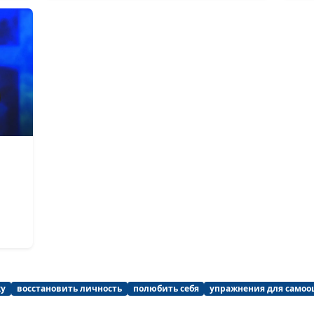
3 этапа отнош
с абьюзером
Как уйти от
абьюзера
безболезненно
Где найти силы
уйти от абьюзе
Как срочно уйт
абьюзера?
ку
восстановить личность
полюбить себя
упражнения для самоо