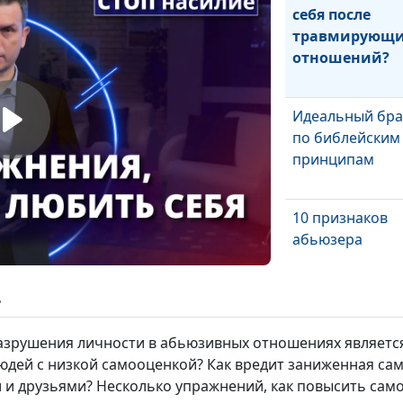
себя после
травмирующ
отношений?
Идеальный бра
по библейским
принципам
10 признаков
абьюзера
ь
Можно ли спас
отношения с
зрушения личности в абьюзивных отношениях является
абьюзером?
людей с низкой самооценкой? Как вредит заниженная 
 и друзьями? Несколько упражнений, как повысить сам