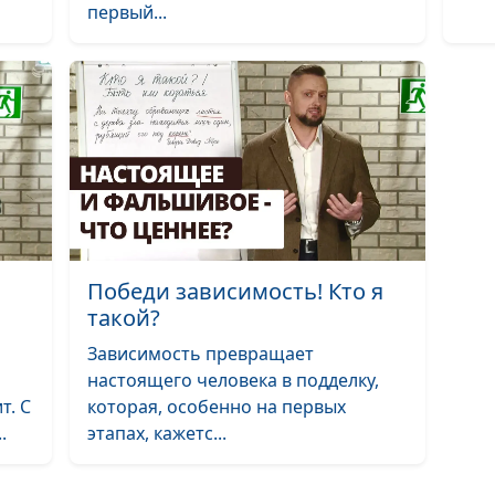
первый...
Победи
зависимость!
Методика рабо
с тягой
Победи
зависимость!
Колесо баланс
Победи зависимость! Кто я
такой?
Зависимость превращает
Победи
настоящего человека в подделку,
зависимость!
т. С
которая, особенно на первых
Пирамида
.
этапах, кажетс...
выздоровлени
(вторая часть)