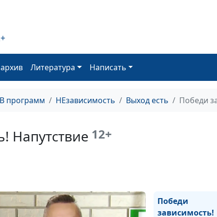
2+
оархив
Литература
Написать
ТВ программ
НЕзависимость
Выход есть
Победи з
12+
! Напутствие
Победи
зависимость!