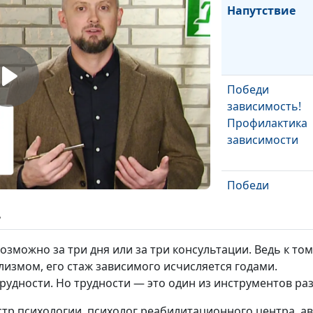
Напутствие
Победи
зависимость!
Профилактика
зависимости
Победи
зависимость!
ь
Здоровые
отношения в
зможно за три дня или за три консультации. Ведь к том
семье
лизмом, его стаж зависимого исчисляется годами.
Победи
трудности. Но трудности — это один из инструментов ра
зависимость! К
гистр психологии, психолог реабилитационного центра, 