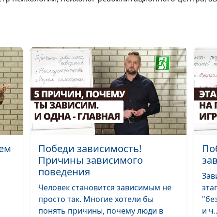
найти смысл
жизни?
Победи
зависимость!
Постановка и
достижение це
Победи
зависимость!
Меняются люд
или не меняют
чем
Победи зависимость!
По
Причины зависимого
за
поведения
Зав
Победи
Человек становится зависимым не
эта
зависимость! К
просто так. Многие хотели бы
"бе
я такой?
понять причины, почему люди в
и ч..