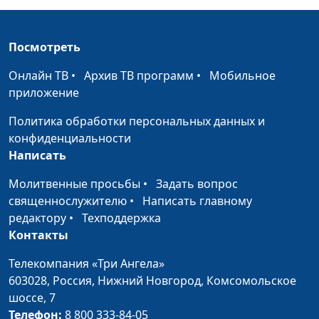
Бросаем курить.
Андрей Прокопьев, магистр
#16
Коварная ловушка
общественного
здравоохранения
Посмотреть
Бросаем курить.
Андрей Прокопьев, магистр
#15
Онлайн ТВ
•
Архив ТВ программ
•
Мобильное
Мне нравится не
общественного
приложение
травиться
здравоохранения
Политика обработки персональных данных и
Бросаем курить.
Андрей Прокопьев, магистр
#14
конфиденциальности
Моя самооценка и
общественного
Написать
мои достижения
здравоохранения
Молитвенные просьбы
•
Задать вопрос
Бросаем курить.
Андрей Прокопьев, магистр
#13
священнослужителю
•
Написать главному
Мотивация
общественного
редактору
•
Техподдержка
бросить курить
здравоохранения
Контакты
Бросаем курить.
Андрей Прокопьев, магистр
#12
Телекомпания «Три Ангела»
Симптомы в
общественного
603028,
Россия, Нижний Новгород,
Комсомольское
период отвыкания
здравоохранения
шоссе, 7
Телефон:
8 800 333-84-05