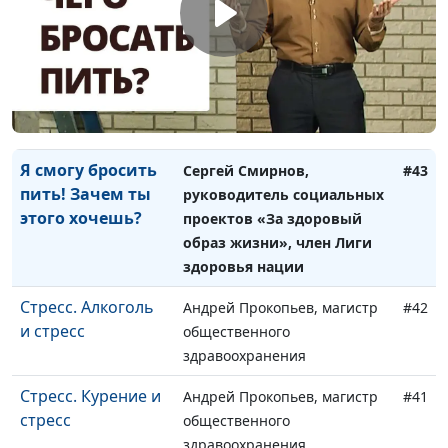
Я смогу бросить
Сергей Смирнов,
#44
пить! Стану ли я
руководитель социальных
алкоголиком?
проектов «За здоровый
образ жизни», член Лиги
здоровья нации
Я смогу бросить
Сергей Смирнов,
#43
пить! Зачем ты
руководитель социальных
этого хочешь?
проектов «За здоровый
образ жизни», член Лиги
здоровья нации
Стресс. Алкоголь
Андрей Прокопьев, магистр
#42
и стресс
общественного
здравоохранения
Стресс. Курение и
Андрей Прокопьев, магистр
#41
стресс
общественного
здравоохранения