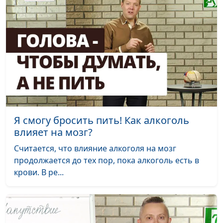
управления
здравоохранения
стрессом
Стресс. Как
Андрей Прокопьев, магистр
#25
повысить уровень
общественного
мелатонина
здравоохранения
Стресс. Гормон,
Андрей Прокопьев, магистр
#24
контролирующий
общественного
стресс
здравоохранения
Я смогу бросить пить! Как алкоголь
Стресс. Пагубное
Андрей Прокопьев, магистр
#23
влияет на мозг?
влияние скуки
общественного
Считается, что влияние алкоголя на мозг
здравоохранения
продолжается до тех пор, пока алкоголь есть в
Стресс.
Андрей Прокопьев, магистр
#22
крови. В ре...
Положительный
общественного
стресс — что это?
здравоохранения
Стресс. Природа
Андрей Прокопьев, магистр
#21