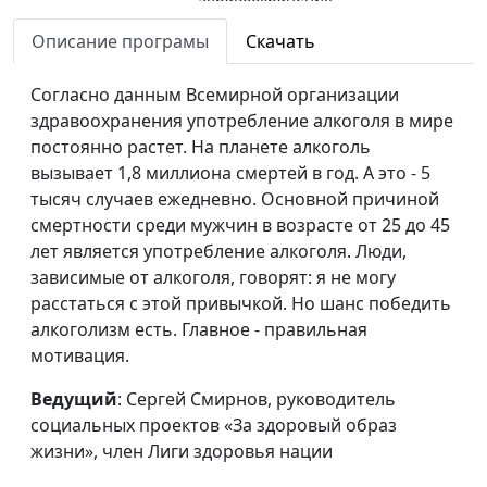
Стресс. Права на
Описание програмы
Скачать
Андрей Прокопьев, магистр
#40
справедливое
общественного
отношение
Согласно данным Всемирной организации
здравоохранения
здравоохранения употребление алкоголя в мире
Стресс. Права и
Андрей Прокопьев, магистр
#39
постоянно растет. На планете алкоголь
обязанности
общественного
вызывает 1,8 миллиона смертей в год. А это - 5
здравоохранения
тысяч случаев ежедневно. Основной причиной
смертности среди мужчин в возрасте от 25 до 45
Стресс.
Андрей Прокопьев, магистр
#38
лет является употребление алкоголя. Люди,
Сортировка
общественного
зависимые от алкоголя, говорят: я не могу
раздражителей
здравоохранения
расстаться с этой привычкой. Но шанс победить
алкоголизм есть. Главное - правильная
Стресс. Послание
Андрей Прокопьев, магистр
#37
мотивация.
со смыслом
общественного
здравоохранения
Ведущий
: Сергей Смирнов, руководитель
социальных проектов «За здоровый образ
Стресс.
Андрей Прокопьев, магистр
#36
жизни», член Лиги здоровья нации
Благодарность
общественного
здравоохранения