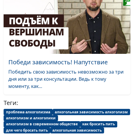
стресса
общественного
здравоохранения
Бросаем курить.
Андрей Прокопьев, магистр
#20
Достойные звания
общественного
победителя
здравоохранения
Бросаем курить.
Андрей Прокопьев, магистр
#19
Помогая другим
общественного
Победи зависимость! Напутствие
— помогаешь
здравоохранения
себе
Победить свою зависимость невозможно за три
дня или за три консультации. Ведь к тому
Бросаем курить.
Андрей Прокопьев, магистр
#18
моменту, как...
Не дай загнать
общественного
себя в угол!
здравоохранения
Теги:
Бросаем курить.
Андрей Прокопьев, магистр
#17
проблема алкоголизма
алкогольная зависимость алкоголизм
Пассивное
общественного
алкоголизм и алкоголики
курение
здравоохранения
алкоголизм в современном обществе
как бросить пить
для чего бросать пить
алкогольная зависимость