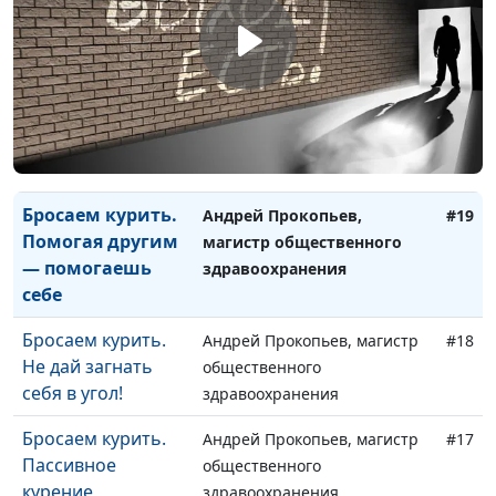
Стресс. Природа
Андрей Прокопьев, магистр
#21
стресса
общественного
здравоохранения
Бросаем курить.
Андрей Прокопьев, магистр
#20
Достойные звания
общественного
победителя
здравоохранения
Бросаем курить.
Андрей Прокопьев,
#19
Помогая другим
магистр общественного
— помогаешь
здравоохранения
себе
Бросаем курить.
Андрей Прокопьев, магистр
#18
Не дай загнать
общественного
себя в угол!
здравоохранения
Бросаем курить.
Андрей Прокопьев, магистр
#17
Пассивное
общественного
курение
здравоохранения