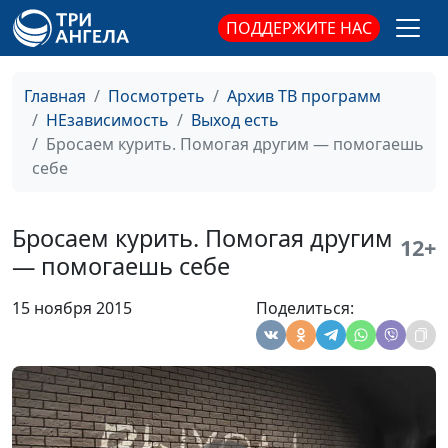
как основа
общественного
ПОДДЕРЖИТЕ НАС
управления
здравоохранения
стрессом
Главная
Посмотреть
Архив ТВ программ
Стресс. Как
Андрей Прокопьев, магистр
#25
НЕзависимость
Выход есть
повысить уровень
общественного
Бросаем курить. Помогая другим — помогаешь
мелатонина
здравоохранения
себе
Стресс. Гормон,
Андрей Прокопьев, магистр
#24
контролирующий
общественного
Бросаем курить. Помогая другим
12+
стресс
здравоохранения
— помогаешь себе
Стресс. Пагубное
Андрей Прокопьев, магистр
#23
15 ноября 2015
Поделиться:
влияние скуки
общественного
здравоохранения
Стресс.
Андрей Прокопьев, магистр
#22
Положительный
общественного
стресс — что это?
здравоохранения