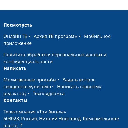
Бросаем курить.
Андрей Прокопьев, магистр
#11
Переживание
общественного
утраты
здравоохранения
Посмотреть
Бросаем курить.
Андрей Прокопьев, магистр
#10
Онлайн ТВ
•
Архив ТВ программ
•
Мобильное
Кто мой друг?
общественного
приложение
здравоохранения
Политика обработки персональных данных и
Бросаем курить.
Андрей Прокопьев, магистр
#9
конфиденциальности
Рацион питания
общественного
Написать
здравоохранения
Молитвенные просьбы
•
Задать вопрос
Бросаем курить.
священнослужителю
•
Андрей Прокопьев, магистр
Написать главному
#8
Важная роль воды
редактору
•
Техподдержка
общественного
Контакты
здравоохранения
Бросаем курить.
Телекомпания «Три Ангела»
Андрей Прокопьев, магистр
#7
Отказ от алкоголя
603028,
Россия, Нижний Новгород,
Комсомольское
общественного
шоссе, 7
здравоохранения