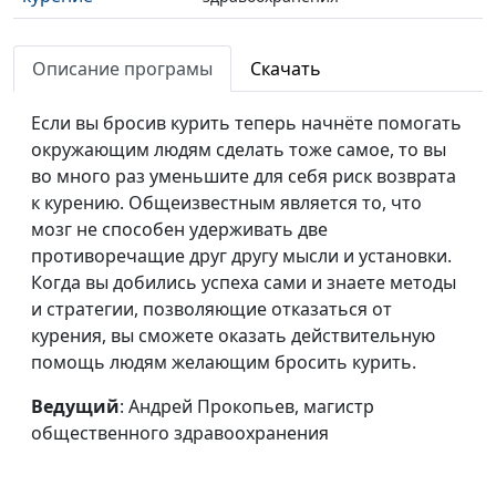
Бросаем курить.
Андрей Прокопьев, магистр
#16
Коварная ловушка
Описание програмы
Скачать
общественного
здравоохранения
Если вы бросив курить теперь начнёте помогать
Бросаем курить.
Андрей Прокопьев, магистр
#15
окружающим людям сделать тоже самое, то вы
Мне нравится не
общественного
во много раз уменьшите для себя риск возврата
травиться
здравоохранения
к курению. Общеизвестным является то, что
мозг не способен удерживать две
Бросаем курить.
Андрей Прокопьев, магистр
#14
противоречащие друг другу мысли и установки.
Моя самооценка и
общественного
Когда вы добились успеха сами и знаете методы
мои достижения
здравоохранения
и стратегии, позволяющие отказаться от
курения, вы сможете оказать действительную
Бросаем курить.
Андрей Прокопьев, магистр
#13
помощь людям желающим бросить курить.
Мотивация
общественного
бросить курить
здравоохранения
Ведущий
: Андрей Прокопьев, магистр
общественного здравоохранения
Бросаем курить.
Андрей Прокопьев, магистр
#12
Симптомы в
общественного
период отвыкания
здравоохранения