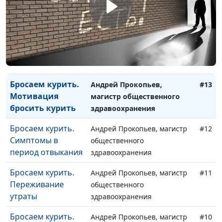
Мне нравится не
общественного
травиться
здравоохранения
Бросаем курить.
Андрей Прокопьев, магистр
#14
Моя самооценка и
общественного
мои достижения
здравоохранения
Бросаем курить.
Андрей Прокопьев,
#13
Мотивация
магистр общественного
бросить курить
здравоохранения
Бросаем курить.
Андрей Прокопьев, магистр
#12
Симптомы в
общественного
период отвыкания
здравоохранения
Бросаем курить.
Андрей Прокопьев, магистр
#11
Переживание
общественного
утраты
здравоохранения
Бросаем курить.
Андрей Прокопьев, магистр
#10