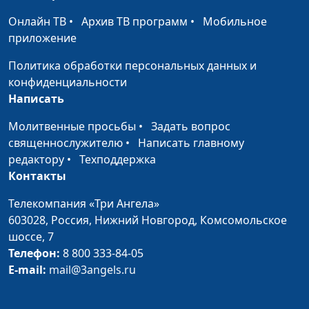
Регулярная
общественного
Онлайн ТВ
•
Архив ТВ программ
•
Мобильное
физическая
здравоохранения
приложение
активность
Политика обработки персональных данных и
Бросаем курить.
Андрей Прокопьев, магистр
#4
конфиденциальности
Дышите свободно
общественного
Написать
здравоохранения
Молитвенные просьбы
•
Задать вопрос
Бросаем курить.
Андрей Прокопьев, магистр
#3
священнослужителю
•
Написать главному
Ответственный
общественного
редактору
•
Техподдержка
момент
здравоохранения
Контакты
Бросаем курить.
Андрей Прокопьев, магистр
#2
Телекомпания «Три Ангела»
Осмысление
общественного
603028,
Россия, Нижний Новгород,
Комсомольское
происходящего
здравоохранения
шоссе, 7
Бросаем курить.
Телефон:
8 800 333-84-05
Андрей Прокопьев, магистр
#1
Всеобъемлющий
E-mail:
mail@3angels.ru
общественного
подход к отказу от
здравоохранения
курения