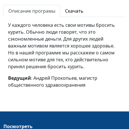
Кто мой друг?
общественного
Описание програмы
Скачать
здравоохранения
Бросаем курить.
Андрей Прокопьев, магистр
#9
У каждого человека есть свои мотивы бросить
Рацион питания
общественного
курить. Обычно люди говорят, что это
здравоохранения
сэкономленные деньги. Для других людей
важным мотивом является хорошее здоровье.
Бросаем курить.
Андрей Прокопьев, магистр
#8
Но в нашей программе мы расскажем о самом
Важная роль воды
общественного
сильном мотиве для тех, кто действительно
здравоохранения
принял решение бросить курить.
Бросаем курить.
Андрей Прокопьев, магистр
#7
Ведущий
: Андрей Прокопьев, магистр
Отказ от алкоголя
общественного
общественного здравоохранения
здравоохранения
Бросаем курить.
Андрей Прокопьев, магистр
#6
Опасная дружба с
общественного
кофеином
здравоохранения
Бросаем курить.
Андрей Прокопьев, магистр
#5
Посмотреть