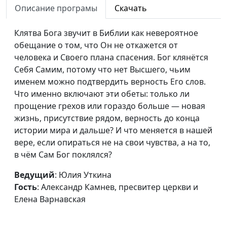
Описание програмы
Скачать
на Божьем суде
Александр Камнев,
пресвитер церкви
Клятва Бога звучит в Библии как невероятное
и Елена
обещание о том, что Он не откажется от
Варнавская
человека и Своего плана спасения. Бог клянётся
Кого Бог будет судить
Себя Самим, потому что нет Высшего, чьим
Юлия Уткина,
#147
первыми
именем можно подтвердить верность Его слов.
Александр Камнев,
Что именно включают эти обеты: только ли
пресвитер церкви
прощение грехов или гораздо больше — новая
и Елена
жизнь, присутствие рядом, верность до конца
Варнавская
истории мира и дальше? И что меняется в нашей
Открытый судебный
Юлия Уткина,
#146
вере, если опираться не на свои чувства, а на то,
процесс на небе
Александр Камнев,
в чём Сам Бог поклялся?
пресвитер церкви
Ведущий
: Юлия Уткина
и Елена
Гость
: Александр Камнев, пресвитер церкви и
Варнавская
Елена Варнавская
Божья любовь и Божий
Юлия Уткина,
#145
суд
Александр Камнев,