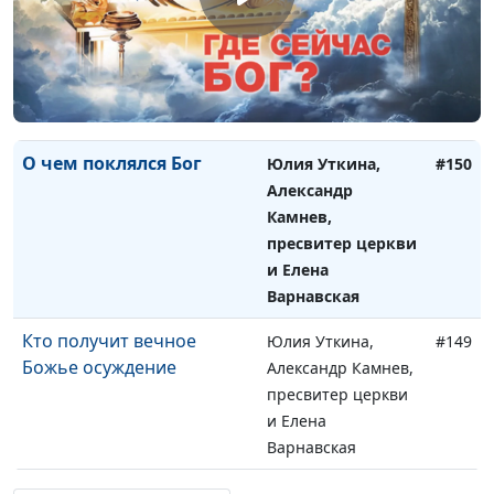
Ценность человека в
Юлия Уткина,
#151
глазах Божьих
Александр Камнев,
пресвитер церкви
и Елена
Варнавская
О чем поклялся Бог
Юлия Уткина,
#150
Александр
Камнев,
пресвитер церкви
и Елена
Варнавская
Кто получит вечное
Юлия Уткина,
#149
Божье осуждение
Александр Камнев,
пресвитер церкви
и Елена
Варнавская
Как получить оправдание
Юлия Уткина,
#148