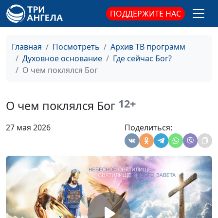
ПОДДЕРЖИТЕ НАС
Главная
Посмотреть
Архив ТВ программ
Духовное основание
Где сейчас Бог?
О чем поклялся Бог
Агнец Божий. Пасха и
Юлия Уткина,
#153
Христос
12+
Александр Камнев,
О чем поклялся Бог
пресвитер церкви
и Елена
27 мая 2026
Поделиться:
Варнавская
Обжалованию не
Юлия Уткина,
#152
подлежит. Итоги Божьего
Александр Камнев,
суда
пресвитер церкви
и Елена
Варнавская