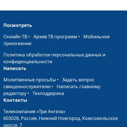
пресвитер церкви
и Елена
Варнавская
Посмотреть
До каких пор Бог будет
Юлия Уткина,
#144
прощать наши грехи
Александр Камнев,
Онлайн ТВ
•
Архив ТВ программ
•
Мобильное
пресвитер церкви
приложение
и Елена
Политика обработки персональных данных и
Варнавская
конфиденциальности
Существует ли посредник
Юлия Уткина,
#143
Написать
между Богом и
Александр Камнев,
Молитвенные просьбы
•
Задать вопрос
человеком
пресвитер церкви
священнослужителю
•
Написать главному
и Елена
редактору
•
Техподдержка
Варнавская
Контакты
Бог с нами постоянно.
Юлия Уткина,
#142
Телекомпания «Три Ангела»
Что это значит?
Александр Камнев,
603028,
Россия, Нижний Новгород,
Комсомольское
пресвитер церкви
шоссе, 7
и Елена