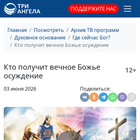
ПОДДЕРЖИТЕ НАС
Агнец Божий. Пасха и
Юлия Уткина,
#153
Христос
Александр Камнев,
Главная
Посмотреть
Архив ТВ программ
пресвитер церкви
Духовное основание
Где сейчас Бог?
и Елена
Кто получит вечное Божье осуждение
Варнавская
Обжалованию не
Юлия Уткина,
#152
Кто получит вечное Божье
12+
подлежит. Итоги Божьего
Александр Камнев,
осуждение
суда
пресвитер церкви
и Елена
03 июня 2026
Поделиться:
Варнавская
Ценность человека в
Юлия Уткина,
#151
глазах Божьих
Александр Камнев,
пресвитер церкви
и Елена
Варнавская