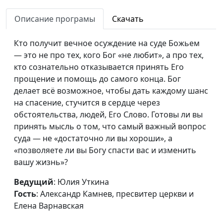
Кого Бог будет судить
Юлия Уткина,
#147
Описание програмы
Скачать
первыми
Александр Камнев,
пресвитер церкви
Кто получит вечное осуждение на суде Божьем
и Елена
— это не про тех, кого Бог «не любит», а про тех,
Варнавская
кто сознательно отказывается принять Его
Открытый судебный
прощение и помощь до самого конца. Бог
Юлия Уткина,
#146
процесс на небе
делает всё возможное, чтобы дать каждому шанс
Александр Камнев,
на спасение, стучится в сердце через
пресвитер церкви
обстоятельства, людей, Его Слово. Готовы ли вы
и Елена
принять мысль о том, что самый важный вопрос
Варнавская
суда — не «достаточно ли вы хороши», а
Божья любовь и Божий
Юлия Уткина,
#145
«позволяете ли вы Богу спасти вас и изменить
суд
Александр Камнев,
вашу жизнь»?
пресвитер церкви
Ведущий
: Юлия Уткина
и Елена
Гость
: Александр Камнев, пресвитер церкви и
Варнавская
Елена Варнавская
До каких пор Бог будет
Юлия Уткина,
#144