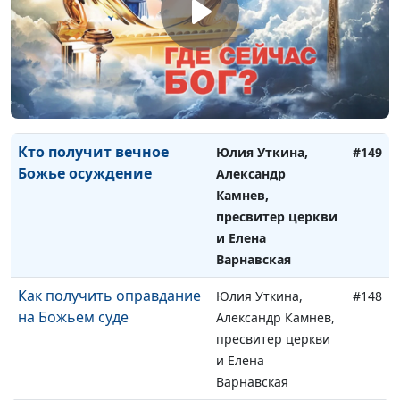
О чем поклялся Бог
Юлия Уткина,
#150
Александр Камнев,
пресвитер церкви
и Елена
Варнавская
Кто получит вечное
Юлия Уткина,
#149
Божье осуждение
Александр
Камнев,
пресвитер церкви
и Елена
Варнавская
Как получить оправдание
Юлия Уткина,
#148
на Божьем суде
Александр Камнев,
пресвитер церкви
и Елена
Варнавская