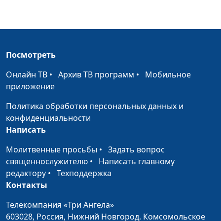
прощать наши грехи
Александр Камнев,
пресвитер церкви
и Елена
Варнавская
Посмотреть
Существует ли посредник
Юлия Уткина,
#143
между Богом и
Александр Камнев,
Онлайн ТВ
•
Архив ТВ программ
•
Мобильное
человеком
пресвитер церкви
приложение
и Елена
Политика обработки персональных данных и
Варнавская
конфиденциальности
Бог с нами постоянно.
Юлия Уткина,
#142
Написать
Что это значит?
Александр Камнев,
Молитвенные просьбы
•
Задать вопрос
пресвитер церкви
священнослужителю
•
Написать главному
и Елена
редактору
•
Техподдержка
Варнавская
Контакты
Как нам получить
Юлия Уткина,
#141
Телекомпания «Три Ангела»
прощение
Александр Камнев,
603028,
Россия, Нижний Новгород,
Комсомольское
пресвитер церкви