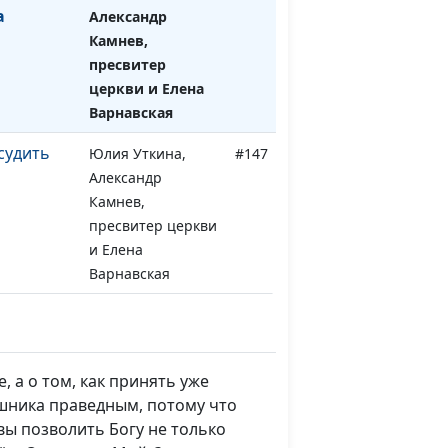
а
Александр
Камнев,
пресвитер
церкви и Елена
Варнавская
 судить
Юлия Уткина,
#147
Александр
Камнев,
пресвитер церкви
и Елена
Варнавская
бный
Юлия Уткина,
#146
е
Александр
Камнев,
, а о том, как принять уже
пресвитер церкви
ешника праведным, потому что
и Елена
вы позволить Богу не только
Варнавская