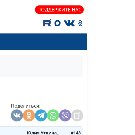
Камнев,
пресвитер церкви
ПОДДЕРЖИТЕ НАС
и Елена
Варнавская
 Бог
Юлия Уткина,
#150
Александр
Камнев,
пресвитер церкви
и Елена
Варнавская
чное
Юлия Уткина,
#149
ие
Александр
Камнев,
Поделиться:
пресвитер церкви
и Елена
Варнавская
Юлия Уткина,
#148