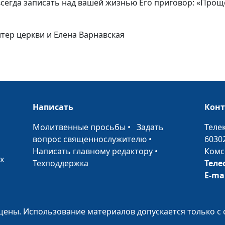
всегда записать над вашей жизнью Его приговор: «Прощ
Божья любовь 
суд
итер церкви и Елена Варнавская
До каких пор Б
прощать наши 
Написать
Кон
•
Молитвенные просьбы
•
Задать
Теле
вопрос священнослужителю
•
6030
Написать главному редактору
•
Комс
х
Техподдержка
Теле
Существует ли
E-ma
посредник меж
и человеком
ены. Использование материалов допускается только с 