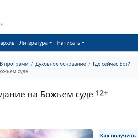
2+
О чем поклялся
оархив
Литература
Написать
ТВ программ
Духовное основание
Где сейчас Бог?
Божьем суде
Кто получит ве
12+
дание на Божьем суде
Божье осужден
Как получить