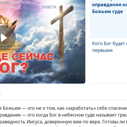
оправдание н
Божьем суде
Кого Бог будет
первыми
Открытый суде
ь
процесс на неб
 Божьем — это не о том, как «заработать» себе спасение
равдание — это когда Бог в небесном суде называет гр
раведность Иисуса, доверенную вам по вере. Готовы ли 