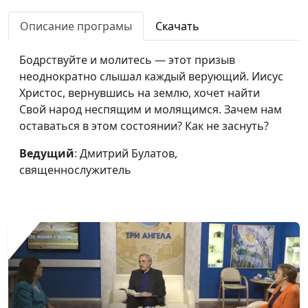
Вечеря Господня: что с
Виталий Киссер,
#61
Описание програмы
Скачать
твоей верой?
священнослужитель
Бодрствуйте и молитесь — этот призыв
Я и христианская
Виталий Киссер,
#60
неоднократно слышал каждый верующий. Иисус
церковь
священнослужитель
Христос, вернувшись на землю, хочет найти
Свой народ неспящим и молящимся. Зачем нам
Моя самооценка и Бог
Виталий Киссер,
#59
оставаться в этом состоянии? Как не заснуть?
священнослужитель
Ведущий
: Дмитрий Булатов,
Духовные взлёты и
Виталий Киссер,
#58
священнослужитель
падения
священнослужитель
Закон и правда.
Виталий Киссер,
#57
Благодать и истина
священнослужитель
Люди, воскрешённые
Виталий Киссер,
#56
Богом
священнослужитель
Бог и сегодня говорит с
Виталий Киссер,
#55
нами
священнослужитель