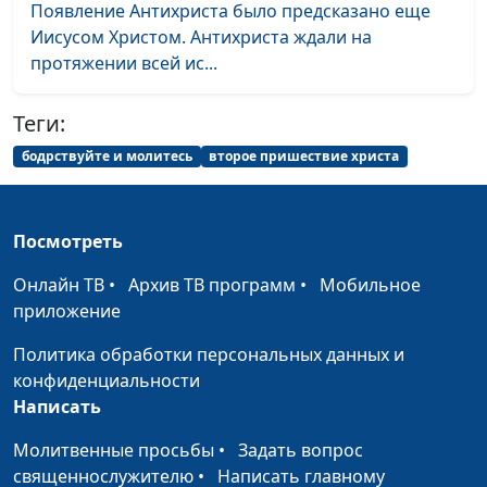
Появление Антихриста было предсказано еще
христианина
Иисусом Христом. Антихриста ждали на
Стоит ли молиться за
протяжении всей ис...
Александр Синицын,
#41
мир, если «надлежит
священнослужитель
тому быть»?
Теги:
бодрствуйте и молитесь
второе пришествие христа
К чему надо
Михаил Севастьянов,
#40
стремиться?
священнослужитель
Только Иисус -
Виталий Киссер,
#39
Посмотреть
источник спасения
священнослужитель
Онлайн ТВ
•
Архив ТВ программ
•
Мобильное
Перед Богом в белых
Александр Камнев,
#38
приложение
одеждах
священнослужитель
Политика обработки персональных данных и
Как не потерять Бога
Сергей Титовский,
#37
конфиденциальности
священнослужитель
Написать
Похоть и грех - как
Виталий Киссер,
#36
Молитвенные просьбы
•
Задать вопрос
бороться?
священнослужитель
священнослужителю
•
Написать главному