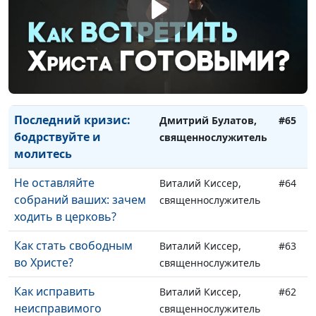
Я сомневаюсь. Это
Александр Синицын,
#67
плохо?
священнослужитель
Библейское понимание
Александр Синицын,
#66
веры
священнослужитель
Последний кризис:
Дмитрий Булатов,
#65
бодрствуйте и
священнослужитель
молитесь
Не оставляйте
Виталий Киссер,
#64
собраний ваших: зачем
священнослужитель
ходить в церковь?
Как стать свободным
Виталий Киссер,
#63
во Христе?
священнослужитель
Как исправить
Виталий Киссер,
#62
неисправимого
священнослужитель