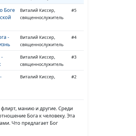
о Боге
Виталий Киссер,
#5
нской
священнослужитель
га -
Виталий Киссер,
#4
изнь
священнослужитель
 -
Виталий Киссер,
#3
х
священнослужитель
-
Виталий Киссер,
#2
нига
священнослужитель
о:
Виталий Киссер,
#1
священнослужитель
 флирт, манию и другие. Среди
отношение Бога к человеку. Эта
ами. Что предлагает Бог