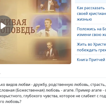
Как рассказать 
своей христиа
жизнью
Положись на Бо
измени свою ж
Жить во Христе
побеждать гре
Книга Притчей 
практическая к
ь
Свет верующег
пути личного
ко видов любви - дружбу, родственную любовь, страсть,
благовестия
ловная (Божественная) любовь - агапе. Пример агапе - 
орыстного, глубокого чувства, которое не слабеет с год
Его любовь?