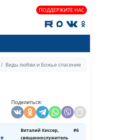
ПОДДЕРЖИТЕ НАС
Виталий Киссер,
#11
а
священнослужитель
адут в
Виталий Киссер,
#9
священнослужитель
Виталий Киссер,
#8
ожье
священнослужитель
Виды любви и Божье спасение
Виталий Киссер,
#7
Поделиться:
священнослужитель
и
Виталий Киссер,
#6
ие
священнослужитель