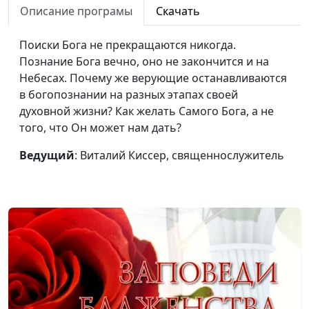
плакать (первая часть)
священнослужитель
Описание програмы
Скачать
Вера, которая спасает
Дмитрий Булатов,
#45
Поиски Бога не прекращаются никогда.
священнослужитель
Познание Бога вечно, оно не закончится и на
Небесах. Почему же верующие останавливаются
Исцеление - от Бога
Виталий Киссер,
#44
в богопознании на разных этапах своей
священнослужитель
духовной жизни? Как желать Самого Бога, а не
Благодать - что это
Александр Синицын,
#43
того, что Он может нам дать?
такое и зачем она
священнослужитель
Ведущий
: Виталий Киссер, священнослужитель
нужна?
Белая одежда
Виталий Киссер,
#42
праведности - форма
священнослужитель
христианина
Стоит ли молиться за
Александр Синицын,
#41
мир, если «надлежит
священнослужитель
тому быть»?
К чему надо
Михаил Севастьянов,
#40