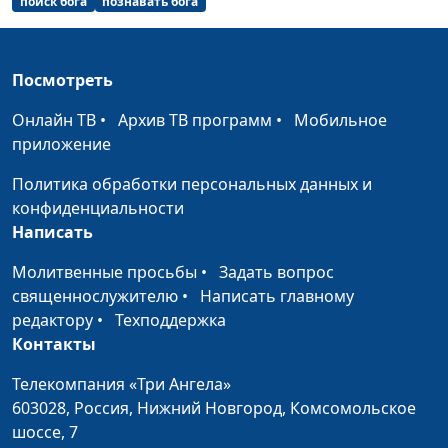
поиск бога
познавать бога
Надежда для
Павел Жуков,
#26
погибающей планеты.
священнослужитель
Христос вернется.
Посмотреть
Возлюби врага. Это как?
Сергей Титовский,
#25
Онлайн ТВ
•
Архив ТВ программ
•
Мобильное
священнослужитель
приложение
"Вера Иисуса" или
Александр Синицын,
#24
Политика обработки персональных данных и
"вера в Иисуса"?
священнослужитель
конфиденциальности
Слава Божья: в поисках
Написать
Александр Синицын,
#23
потерянного
священнослужитель
Молитвенные просьбы
•
Задать вопрос
Вера и праведность:
священнослужителю
•
Написать главному
Александр Синицын,
#22
что нужно для
редактору
•
Техподдержка
священнослужитель
спасения?
Контакты
Телекомпания «Три Ангела»
Спасение по вере или
Александр Синицын,
#21
603028,
Россия, Нижний Новгород,
Комсомольское
по делам?
священнослужитель
шоссе, 7