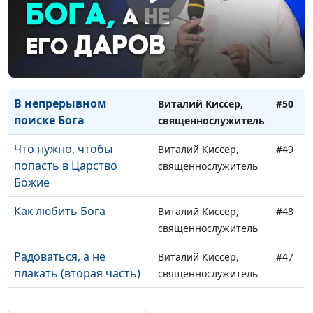
Не всякий войдет в
Виталий Киссер,
#52
Царство Небесное
священнослужитель
Любовь и ненависть
Виталий Киссер,
#51
Бога
священнослужитель
В непрерывном
Виталий Киссер,
#50
поиске Бога
священнослужитель
Что нужно, чтобы
Виталий Киссер,
#49
попасть в Царство
священнослужитель
Божие
Как любить Бога
Виталий Киссер,
#48
священнослужитель
Радоваться, а не
Виталий Киссер,
#47
плакать (вторая часть)
священнослужитель
Радоваться, а не
Виталий Киссер,
#46