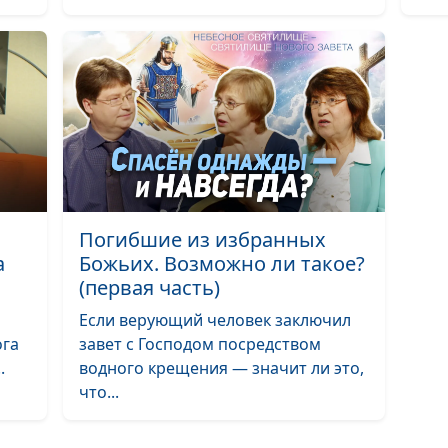
Радикальное
христианство: 
есть истина?
Радикальное
христианство:
умереть за Хри
Радикальное
Погибшие из избранных
христианство:
а
Божьих. Возможно ли такое?
отказаться от
(первая часть)
имущества?
Если верующий человек заключил
Человек между
ога
завет с Господом посредством
и дьяволом
.
водного крещения — значит ли это,
что...
Цель жизненно
пути христиан