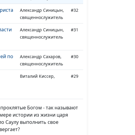
риста
Александр Синицын,
#32
священнослужитель
ласти
Александр Синицын,
#31
священнослужитель
ей по
Александр Сахаров,
#30
священнослужитель
Виталий Киссер,
#29
ния
священнослужитель
себя?
Виталий Киссер,
#28
проклятые Богом - так называют
священнослужитель
имере истории из жизни царя
ло Саулу выполнить свое
о себя
Виталий Киссер,
#27
вергает?
священнослужитель