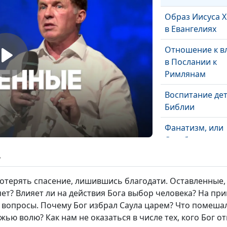
Образ Иисуса Х
в Евангелиях
Отношение к в
в Послании к
Римлянам
Воспитание дет
Библии
Фанатизм, или
Ошибки мышле
верующих
ь
Как возлюбить 
отерять спасение, лишившись благодати. Оставленные, 
яет? Влияет ли на действия Бога выбор человека? На пр
и вопросы. Почему Бог избрал Саула царем? Что помеша
Возлюби самог
ью волю? Как нам не оказаться в числе тех, кого Бог от