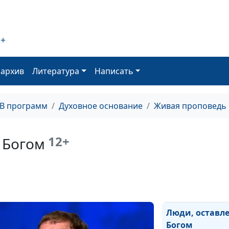
Только Иисус -
источник спас
2+
Перед Богом в 
одеждах
оархив
Литература
Написать
Как не потерят
ТВ программ
Духовное основание
Живая проповедь
Похоть и грех -
бороться?
12+
 Богом
Что значит «ст
спасайте»?
Мудрость жите
- не мудрость 
Люди, оставл
Богом