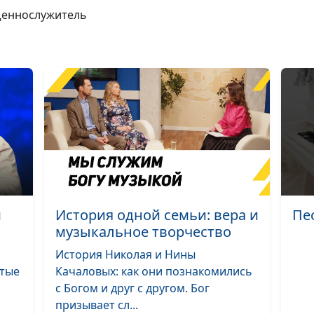
ященнослужитель
Надежда для
погибающей
планеты. Христ
вернется.
Возлюби врага.
как?
"Вера Иисуса" 
"вера в Иисуса"
Слава Божья: в
поисках потер
м
История одной семьи: вера и
Пе
музыкальное творчество
Вера и праведн
что нужно для
История Николая и Нины
спасения?
ятые
Качаловых: как они познакомились
с Богом и друг с другом. Бог
Спасение по ве
призывает сл...
по делам?