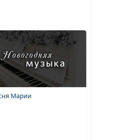
Павел Жуков,
#26
священнослужитель
ос
 Это
Сергей Титовский,
#25
священнослужитель
или
Александр Синицын,
#24
?
священнослужитель
Александр Синицын,
#23
янного
священнослужитель
сня Марии
ость:
Александр Синицын,
#22
священнослужитель
ре или
Александр Синицын,
#21
священнослужитель