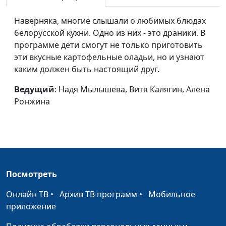
Палак Кофта
Надя Мылышева, Витя
#26
Наверняка, многие слышали о любимых блюдах
Калягин, Алена Ронжина
белорусской кухни. Одно из них - это драники. В
программе дети смогут не только приготовить
Печенье "Азнак"
Алексей Ронжин, Алена
#25
эти вкусные картофельные оладьи, но и узнают
Ронжина, Витя Калягин
каким должен быть настоящий друг.
(белое)
Ведущий
: Надя Мылышева, Витя Калягин, Алена
Веселые поделки
Алексей Ронжин, Алена
#24
Ронжина
Ронжина, Алеша Морилов
(белое)
Пицца
Надя Малышева, Илья
#23
Малов, Алена Ронжина
(белое)
Посмотреть
Язык доброты
Алексей Ронжин, Витя
#22
Калягин, Алёна Ронжина
Онлайн ТВ
•
Архив ТВ программ
•
Мобильное
приложение
Смельчаки
Алексей Ронжин, Витя
#21
Калягин, Алёна Ронжина