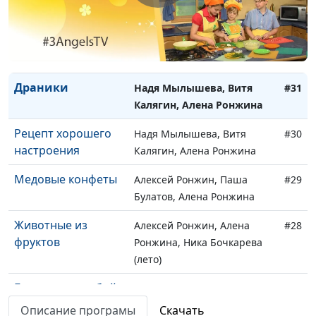
Квашеная капуста
Алексей Ронжин, Алена
#32
Ронжина, Егор Козуля
(белое)
Драники
Надя Мылышева, Витя
#31
Калягин, Алена Ронжина
Рецепт хорошего
Надя Мылышева, Витя
#30
настроения
Калягин, Алена Ронжина
Медовые конфеты
Алексей Ронжин, Паша
#29
Булатов, Алена Ронжина
Животные из
Алексей Ронжин, Алена
#28
фруктов
Ронжина, Ника Бочкарева
(лето)
Буррито на любой
Надя Мылышева, Витя
#27
вкус
Калягин, Алена Ронжина
Описание програмы
Скачать