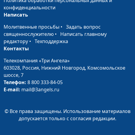
Политика обработки персональных данных и
конфиденциальности
Средство для
Надя Малышева, Витя
#20
Написать
пятёрок
Калягин, Алёна Ронжина
Молитвенные просьбы
•
Задать вопрос
Исполнение
Витя Калягин, Алёна
#19
священнослужителю
•
Написать главному
желаний
Ронжина, Настя Чувилина
редактору
•
Техподдержка
(зима)
Контакты
Хлебный пир
Алексей Ронжин, Витя
#18
Телекомпания «Три Ангела»
Калягин, Надя Малышева
603028,
Россия, Нижний Новгород,
Комсомольское
шоссе, 7
Поделки из
Алексей Ронжин, Самуил
#17
Телефон:
8 800 333-84-05
винограда
Сергеев, Надя Малышева
E-mail:
mail@3angels.ru
Салат «Кактус»
Алексей Ронжин, Паша
#16
Булатов, Надя Малышева
© Все права защищены. Использование материалов
Пожар на кухне
Алексей Ронжин, Витя
#15
допускается только с согласия редакции.
Калягин, Надя Малышева