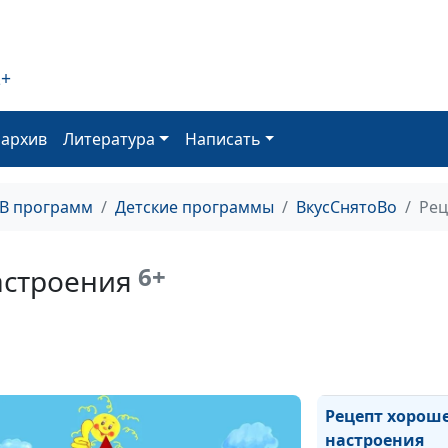
оладьи
2+
Рождественски
звезды
оархив
Литература
Написать
Мюсли
ТВ программ
Детские программы
ВкусСнятоВо
Рец
Квашеная капу
6+
астроения
Драники
Рецепт хорош
настроения