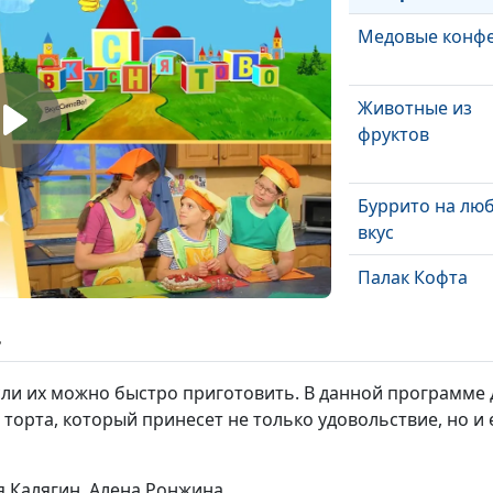
Медовые конф
Животные из
фруктов
Буррито на лю
вкус
Палак Кофта
ь
Печенье "Азнак
если их можно быстро приготовить. В данной программе
торта, который принесет не только удовольствие, но и 
Веселые подел
я Калягин, Алена Ронжина