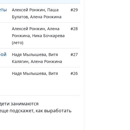
еты
Алексей Ронжин, Паша
#29
Булатов, Алена Ронжина
Алексей Ронжин, Алена
#28
Ронжина, Ника Бочкарева
(лето)
бой
Надя Мылышева, Витя
#27
Калягин, Алена Ронжина
Надя Мылышева, Витя
#26
Калягин, Алена Ронжина
"
Алексей Ронжин, Алена
#25
Ронжина, Витя Калягин
 дети занимаются
(белое)
еще подскажет, как выработать
ки
Алексей Ронжин, Алена
#24
Ронжина, Алеша Морилов