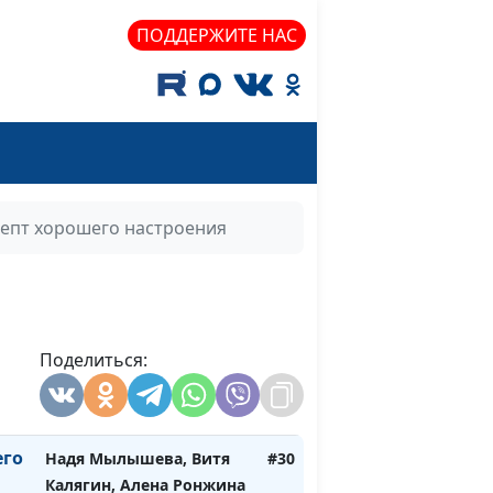
Ронжина, Витя Калягин
ПОДДЕРЖИТЕ НАС
(белое)
е
Надя Малышева, Алена
#34
Ронжина, Егор Козуля
(Рождество)
Алексей Ронжин, Алена
#33
Ронжина, Егор Козуля
епт хорошего настроения
(белое)
ста
Алексей Ронжин, Алена
#32
Ронжина, Егор Козуля
(белое)
Поделиться:
Надя Мылышева, Витя
#31
Калягин, Алена Ронжина
его
Надя Мылышева, Витя
#30
Калягин, Алена Ронжина