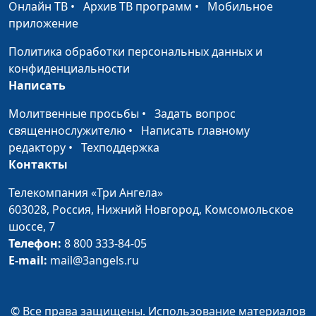
Онлайн ТВ
•
Архив ТВ программ
•
Мобильное
желаний
Ронжина, Настя Чувилина
приложение
(зима)
Политика обработки персональных данных и
Хлебный пир
Алексей Ронжин, Витя
#18
конфиденциальности
Калягин, Надя Малышева
Написать
Поделки из
Алексей Ронжин, Самуил
#17
Молитвенные просьбы
•
Задать вопрос
винограда
Сергеев, Надя Малышева
священнослужителю
•
Написать главному
редактору
•
Техподдержка
Салат «Кактус»
Алексей Ронжин, Паша
#16
Контакты
Булатов, Надя Малышева
Телекомпания «Три Ангела»
Пожар на кухне
Алексей Ронжин, Витя
#15
603028,
Россия, Нижний Новгород,
Комсомольское
Калягин, Надя Малышева
шоссе, 7
Телефон:
8 800 333-84-05
Завтрак у дороги
Алексей Ронжин, Паша
#14
E-mail:
mail@3angels.ru
Булатов, Надя Малышева
Три удовольствия
Алексей Ронжин, Самуил
#13
Сергеев, Надя Малышева
© Все права защищены. Использование материалов