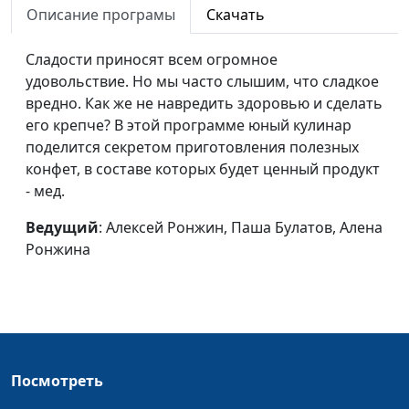
Ронжина, Витя Калягин
Описание програмы
Скачать
(белое)
Сладости приносят всем огромное
Веселые поделки
Алексей Ронжин, Алена
#24
удовольствие. Но мы часто слышим, что сладкое
Ронжина, Алеша Морилов
вредно. Как же не навредить здоровью и сделать
(белое)
его крепче? В этой программе юный кулинар
поделится секретом приготовления полезных
Пицца
Надя Малышева, Илья
#23
конфет, в составе которых будет ценный продукт
Малов, Алена Ронжина
- мед.
(белое)
Ведущий
: Алексей Ронжин, Паша Булатов, Алена
Язык доброты
Алексей Ронжин, Витя
#22
Ронжина
Калягин, Алёна Ронжина
Смельчаки
Алексей Ронжин, Витя
#21
Калягин, Алёна Ронжина
Средство для
Надя Малышева, Витя
#20
пятёрок
Калягин, Алёна Ронжина
Посмотреть
Исполнение
Витя Калягин, Алёна
#19