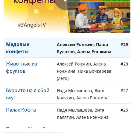
Драники
Надя Мылышева, Витя
#31
Калягин, Алена Ронжина
Рецепт хорошего
Надя Мылышева, Витя
#30
настроения
Калягин, Алена Ронжина
Медовые
Алексей Ронжин, Паша
#29
конфеты
Булатов, Алена Ронжина
Животные из
Алексей Ронжин, Алена
#28
фруктов
Ронжина, Ника Бочкарева
(лето)
Буррито на любой
Надя Мылышева, Витя
#27
вкус
Калягин, Алена Ронжина
Палак Кофта
Надя Мылышева, Витя
#26
Калягин, Алена Ронжина
Печенье "Азнак"
Алексей Ронжин, Алена
#25