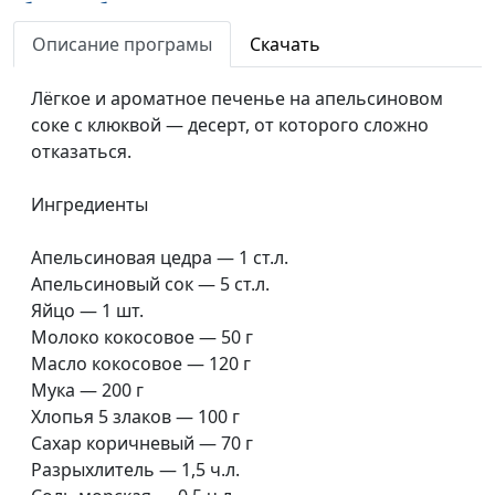
булочка бао
Виноградова
Описание програмы
Скачать
Поке-боул
Олеся
#4
Виноградова
Лёгкое и ароматное печенье на апельсиновом
соке с клюквой — десерт, от которого сложно
Веганский чизкейк без выпечки
Олеся
#3
отказаться.
Виноградова
Веганские каннеллони
Олеся
#2
Ингредиенты
Виноградова
Апельсиновая цедра — 1 ст.л.
Бургер с тофу и грибами
Олеся
#1
Апельсиновый сок — 5 ст.л.
Виноградова
Яйцо — 1 шт.
Молоко кокосовое — 50 г
Масло кокосовое — 120 г
Мука — 200 г
Хлопья 5 злаков — 100 г
Сахар коричневый — 70 г
Разрыхлитель — 1,5 ч.л.