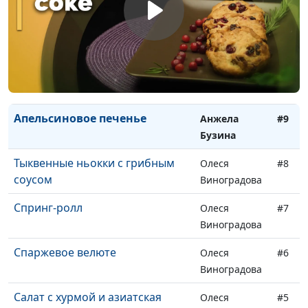
Бузина
Греча с овощами в духовке
Анжела
#11
Бузина
Веганский салат с нори
Анжела
#10
Бузина
Апельсиновое печенье
Анжела
#9
Бузина
Тыквенные ньокки с грибным
Олеся
#8
соусом
Виноградова
Спринг-ролл
Олеся
#7
Виноградова
Спаржевое велюте
Олеся
#6
Виноградова
Салат с хурмой и азиатская
Олеся
#5