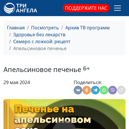
ПОДДЕРЖИТЕ НАС
Главная
Посмотреть
Архив ТВ программ
Здоровье без лекарств
Семеро с ложкой: рецепт
Чечевичные вафли
Анжела
#16
Апельсиновое печенье
Бузина
Паста из брокколи в нутовом
Анжела
#15
6+
Апельсиновое печенье
соусе
Бузина
29 мая 2024
Поделиться:
Овощные вафли
Анжела
#14
Бузина
Запеченная хурма и салат из
Анжела
#13
хурмы и томатов
Бузина
Жаркое из редиски
Анжела
#12