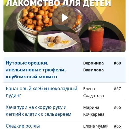
Суп «Крчик» и яичница с
Мариам
#71
помидорами и сыром
Амирян
Тыквенный тарт
Елена
#70
Солдатова
Торт-мороженое тирамису и
Вероника
#69
чай из мяты с апельсином
Вавилова
Нутовые орешки,
Вероника
#68
апельсиновые трюфели,
Вавилова
клубничный мохито
Банановый хлеб и шоколадный
Елена
#67
пудинг
Солдатова
Хачапури на скорую руку и
Марина
#66
легкий салатик с сельдереем
Кочкарева
Сладкие роллы
Елена Чумак
#65