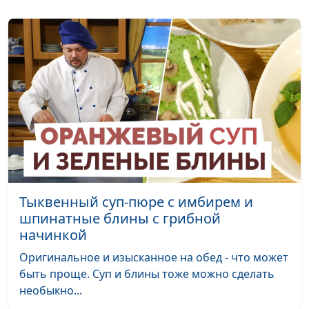
Ключникова
Гранола и яблоки, запеченные
Светлана
#50
с творогом
Доманская
Черничный крамбл и
Светлана
#49
мороженое
Доманская
Печенье с арахисовой пастой
Светлана
#48
Доманская
Рулет из фасоли и теплый салат
Гегецик
#47
из цветной капусты
Шахназарян
Тыквенный суп-пюре с имбирем и
Тефтели из чечевицы
Гегецик
#46
шпинатные блины с грибной
Шахназарян
начинкой
Сладкий плов и бутербродики с
Гегецик
#45
Оригинальное и изысканное на обед - что может
авокадо
Шахназарян
быть проще. Суп и блины тоже можно сделать
необыкно...
Слоеные китайские лепешки
Татьяна
#44