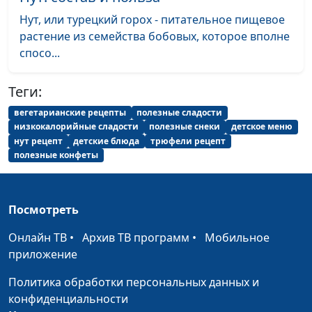
Чипсы и соус «Мексиканская
Анна
#11
Нут, или турецкий горох - питательное пищевое
сальса»
Мартынова
растение из семейства бобовых, которое вполне
«Ти Сан Чи»
спосо...
Светлана
#10
Лукашевич
Теги:
«Нангуа бин» - сладкие
Светлана
#9
вегетарианские рецепты
полезные сладости
тыквенные лепешки и «Юми
Лукашевич
низкокалорийные сладости
полезные снеки
детское меню
джи» - горячая кукуруза
нут рецепт
детские блюда
трюфели рецепт
полезные конфеты
Плов с сухими грибами и
Екатерина
#8
романтический салат
Сажина
Зеленый коктейль и печенье из
Анна
#7
Посмотреть
бананов и фиников
Мартынова
Онлайн ТВ
•
Архив ТВ программ
•
Мобильное
Паста из авокадо с зеленью и
Елена
#6
приложение
крекеры из 4-х злаков
Нефедкина
Политика обработки персональных данных и
Картофельный салат по-
Светлана
#5
конфиденциальности