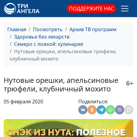
Котлеты из овощей по–
Лариса
#78
ПОДДЕРЖИТЕ НАС
немецки
Титовская
Конвертики из тонкого лаваша
Елена
#77
Главная
Посмотреть
Архив ТВ программ
и тонизирующий смузи
Солдатова
Здоровье без лекарств
Семеро с ложкой: кулинария
Имбирный эль и печенье с
Елена
#76
Нутовые орешки, апельсиновые трюфели,
шоколадом
Солдатова
клубничный мохито
"Изумрудный" торт
Лариса
#75
Титовская
Нутовые орешки, апельсиновые
6+
Плов с горохом нут и салат с
Вероника
#74
трюфели, клубничный мохито
баклажанами
Вавилова
05 февраля 2020
Поделиться:
Овсяно-кокосовое печенье и
Вероника
#73
миндальное молоко
Вавилова
Пасуц толма
Мариам
#72
Амирян