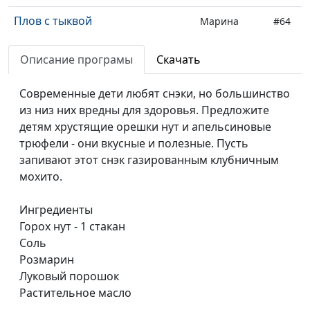
Плов с тыквой
Марина
#64
Кочкарева
Описание програмы
Скачать
Плов с овощами и сырные
Елена Чумак
#63
фрикадельки
Современные дети любят снэки, но большинство
из низ них вредны для здоровья. Предложите
Перец, фаршированный
Марина
#62
детям хрустящие орешки нут и апельсиновые
овощами и грибами, и булгур
Кочкарева
трюфели - они вкусные и полезные. Пусть
Овощи, запеченные в духовке,
Марина
#61
запивают этот снэк газированным клубничным
и паштет из чечевицы с нори
Кочкарева
мохито.
Кята
Марина
#60
Ингредиенты
Кочкарева
Горох нут - 1 стакан
Соль
Картофель, фаршированный
Марина
#59
Розмарин
чечевицей с грибами
Кочкарева
Луковый порошок
Рулет из слоеного теста с
Татьяна
#58
Растительное масло
тыквой
Тимонина