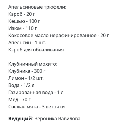
Апельсиновые трюфели:
Клубничное суфле и ржаные
Светлана
#57
Кэроб - 20 г
сконы
Доманская
Кешью - 100 г
Изюм - 110 г
Овсяный кекс и напиток из
Светлана
#56
Кокосовое масло нерафинированное - 20 г
клюквы с мятой
Доманская
Апельсин - 1 шт.
Овсяноблины и черничный
Кэроб для обваливания
Светлана
#55
смузи
Доманская
Клубничный мохито:
Овощи в мисо соусе
Юлия
#54
Клубника - 300 г
Ключникова
Лимон - 1/2 шт.
Вода - 1/2 л
Ленивые вареники с вишней
Светлана
#53
Газированная вода - 1 л
Доманская
Мед - 70 г
Свежая мята - 3 веточки
«Басбуса»: рецепт египетского
Анжела
#52
пирога
Бузина
Ведущий
: Вероника Вавилова
Банановый торт с вишней
Юлия
#51